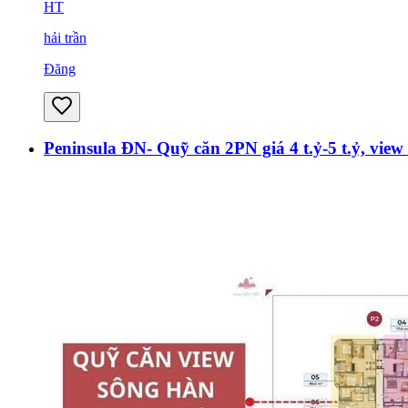
HT
hải trần
Đăng
Peninsula ĐN- Quỹ căn 2PN giá 4 t.ỷ-5 t.ỷ, view s