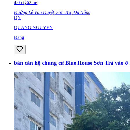
4.05
tỷ
62
m²
Đường Lê Văn Duyệt, Sơn Trà, Đà Nẵng
QN
QUANG NGUYEN
Đăng
bán căn hộ chung cư Blue House Sơn Trà vào ở