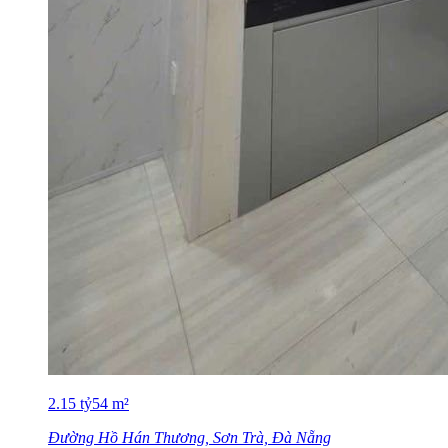
2.15
tỷ
54
m²
Đường Hồ Hán Thương, Sơn Trà, Đà Nẵng