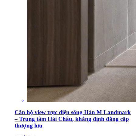
Căn hộ view trực diện sông Hàn M Landmark
– Trung tâm Hải Châu, khẳng định đẳng cấp
thượng lưu