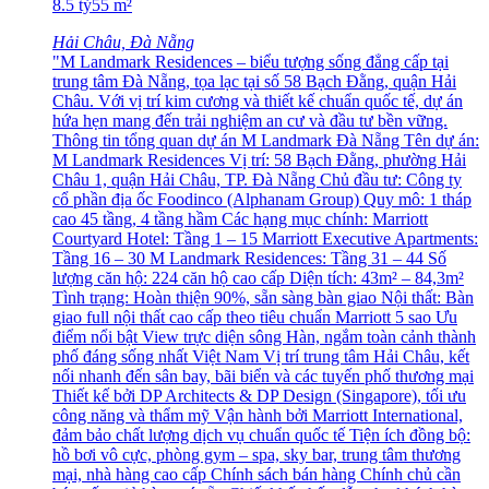
8.5
tỷ
55
m²
Hải Châu, Đà Nẵng
"M Landmark Residences – biểu tượng sống đẳng cấp tại
trung tâm Đà Nẵng, tọa lạc tại số 58 Bạch Đằng, quận Hải
Châu. Với vị trí kim cương và thiết kế chuẩn quốc tế, dự án
hứa hẹn mang đến trải nghiệm an cư và đầu tư bền vững.
Thông tin tổng quan dự án M Landmark Đà Nẵng Tên dự án:
M Landmark Residences Vị trí: 58 Bạch Đằng, phường Hải
Châu 1, quận Hải Châu, TP. Đà Nẵng Chủ đầu tư: Công ty
cổ phần địa ốc Foodinco (Alphanam Group) Quy mô: 1 tháp
cao 45 tầng, 4 tầng hầm Các hạng mục chính: Marriott
Courtyard Hotel: Tầng 1 – 15 Marriott Executive Apartments:
Tầng 16 – 30 M Landmark Residences: Tầng 31 – 44 Số
lượng căn hộ: 224 căn hộ cao cấp Diện tích: 43m² – 84,3m²
Tình trạng: Hoàn thiện 90%, sẵn sàng bàn giao Nội thất: Bàn
giao full nội thất cao cấp theo tiêu chuẩn Marriott 5 sao Ưu
điểm nổi bật View trực diện sông Hàn, ngắm toàn cảnh thành
phố đáng sống nhất Việt Nam Vị trí trung tâm Hải Châu, kết
nối nhanh đến sân bay, bãi biển và các tuyến phố thương mại
Thiết kế bởi DP Architects & DP Design (Singapore), tối ưu
công năng và thẩm mỹ Vận hành bởi Marriott International,
đảm bảo chất lượng dịch vụ chuẩn quốc tế Tiện ích đồng bộ:
hồ bơi vô cực, phòng gym – spa, sky bar, trung tâm thương
mại, nhà hàng cao cấp Chính sách bán hàng Chính chủ cần