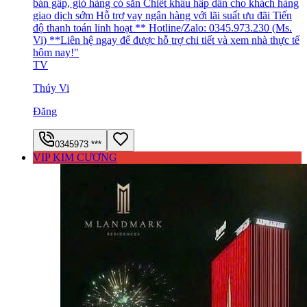
bán gấp, giỏ hàng có sẵn Chiết khấu hấp dẫn cho khách hàng
giao dịch sớm Hỗ trợ vay ngân hàng với lãi suất ưu đãi Tiến
độ thanh toán linh hoạt ** Hotline/Zalo: 0345.973.230 (Ms.
Vi) **Liên hệ ngay để được hỗ trợ chi tiết và xem nhà thực tế
hôm nay!"
TV
Thúy Vi
Đăng
0345973 ***
VIP KIM CƯƠNG