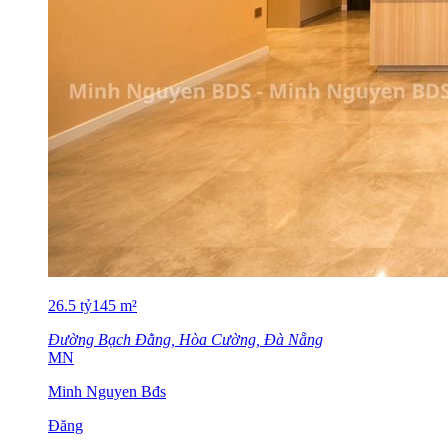
26.5
tỷ
145
m²
Đường Bạch Đằng, Hòa Cường, Đà Nẵng
MN
Minh Nguyen Bđs
Đăng