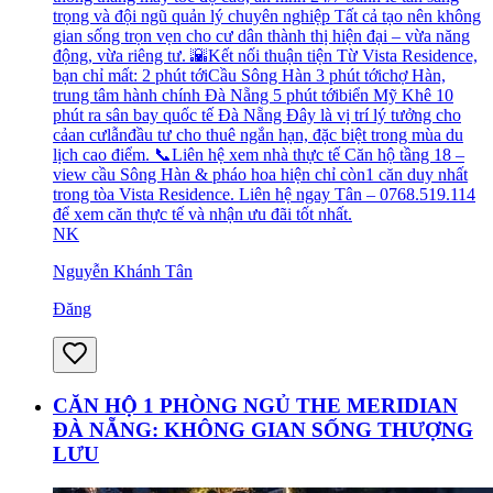
trọng và đội ngũ quản lý chuyên nghiệp Tất cả tạo nên không
gian sống trọn vẹn cho cư dân thành thị hiện đại – vừa năng
động, vừa riêng tư. 🌇Kết nối thuận tiện Từ Vista Residence,
bạn chỉ mất: 2 phút tớiCầu Sông Hàn 3 phút tớichợ Hàn,
trung tâm hành chính Đà Nẵng 5 phút tớibiển Mỹ Khê 10
phút ra sân bay quốc tế Đà Nẵng Đây là vị trí lý tưởng cho
cảan cưlẫnđầu tư cho thuê ngắn hạn, đặc biệt trong mùa du
lịch cao điểm. 📞Liên hệ xem nhà thực tế Căn hộ tầng 18 –
view cầu Sông Hàn & pháo hoa hiện chỉ còn1 căn duy nhất
trong tòa Vista Residence. Liên hệ ngay Tân – 0768.519.114
để xem căn thực tế và nhận ưu đãi tốt nhất.
NK
Nguyễn Khánh Tân
Đăng
CĂN HỘ 1 PHÒNG NGỦ THE MERIDIAN
ĐÀ NẴNG: KHÔNG GIAN SỐNG THƯỢNG
LƯU