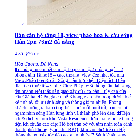
Bán căn hộ tầng 18, view pháo hoa & cầu sông
Hàn 2pn 76m2 đà nẵng
4.85
tỷ
76
m²
Hòa Cường, Đà Nẵng
🏡Thông tin chi tiết căn hộ Loại căn hộ:2 phòng ngủ – 2
phòng tắm Tầng:18 – cao, thoáng, view đẹp nhất tòa nhà
View:Pháo hoa & cầu Sông Hàn trực diện Diện tích:Điền
diện tích thực tế – ví dụ: 70m² Pháp lý:Sổ hồng lâu dài, sang
tên nhanh Nội thất:Bàn giao đầy đủ / cơ bản – tùy căn của
cậu Giá bán:Điền giá cụ thể Không gian bên trong được thiết
kế tinh tế, tối ưu ánh sáng và thông gió tự nhiên. Phòng
khách hướng ra ban công lớn – nơi mỗi buổi tối, bạn có thể
ngắm nhìn sông Hàn lung linh và thành phố lên đèn. 🏢Tiện
ích & dịch vụ nội khu Vista Residence được trang bị hệ thống
tiện ích chuẩn cao cấp: Hồ bơi tràn bờ với tầm nhìn toàn cảnh
thành phố Phòng gym, khu BBQ, khu vui chơi trẻ em Hệ
thống thang máy tốc độ cao, an ninh 24/7 Sảnh lễ tân sang