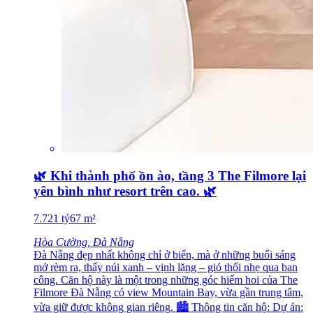
🌿 Khi thành phố ồn ào, tầng 3 The Filmore lại
yên bình như resort trên cao. 🌿
7.721
tỷ
67
m²
Hòa Cường, Đà Nẵng
Đà Nẵng đẹp nhất không chỉ ở biển, mà ở những buổi sáng
mở rèm ra, thấy núi xanh – vịnh lặng – gió thổi nhẹ qua ban
công. Căn hộ này là một trong những góc hiếm hoi của The
Filmore Đà Nẵng có view Mountain Bay, vừa gần trung tâm,
vừa giữ được không gian riêng. 🏙 Thông tin căn hộ: Dự án: