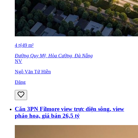
4
tỷ
49
m²
Đường Quy Mỹ, Hòa Cường, Đà Nẵng
NV
Ngô Văn Tứ Hiền
Đăng
Căn 3PN Filmore view trực diện sông, view
pháo hoa, giá bán 26,5 tỷ