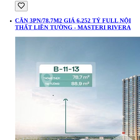
CĂN 3PN/78.7M2 GIÁ 6.252 TỶ FULL NỘI
THẤT LIỀN TƯỜNG - MASTERI RIVERA