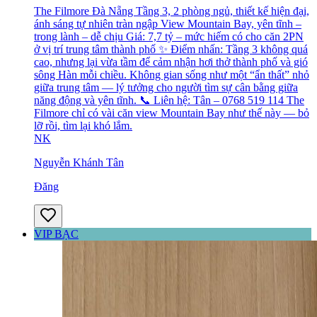
The Filmore Đà Nẵng Tầng 3, 2 phòng ngủ, thiết kế hiện đại,
ánh sáng tự nhiên tràn ngập View Mountain Bay, yên tĩnh –
trong lành – dễ chịu Giá: 7,7 tỷ – mức hiếm có cho căn 2PN
ở vị trí trung tâm thành phố ✨ Điểm nhấn: Tầng 3 không quá
cao, nhưng lại vừa tầm để cảm nhận hơi thở thành phố và gió
sông Hàn mỗi chiều. Không gian sống như một “ẩn thất” nhỏ
giữa trung tâm — lý tưởng cho người tìm sự cân bằng giữa
năng động và yên tĩnh. 📞 Liên hệ: Tân – 0768 519 114 The
Filmore chỉ có vài căn view Mountain Bay như thế này — bỏ
lỡ rồi, tìm lại khó lắm.
NK
Nguyễn Khánh Tân
Đăng
VIP BẠC