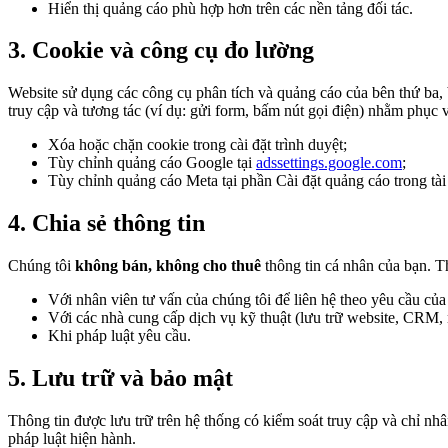
Hiển thị quảng cáo phù hợp hơn trên các nền tảng đối tác.
3. Cookie và công cụ đo lường
Website sử dụng các công cụ phân tích và quảng cáo của bên thứ ba
truy cập và tương tác (ví dụ: gửi form, bấm nút gọi điện) nhằm phục 
Xóa hoặc chặn cookie trong cài đặt trình duyệt;
Tùy chỉnh quảng cáo Google tại
adssettings.google.com
;
Tùy chỉnh quảng cáo Meta tại phần Cài đặt quảng cáo trong tà
4. Chia sẻ thông tin
Chúng tôi
không bán, không cho thuê
thông tin cá nhân của bạn. Th
Với nhân viên tư vấn của chúng tôi để liên hệ theo yêu cầu của
Với các nhà cung cấp dịch vụ kỹ thuật (lưu trữ website, CRM, 
Khi pháp luật yêu cầu.
5. Lưu trữ và bảo mật
Thông tin được lưu trữ trên hệ thống có kiểm soát truy cập và chỉ nh
pháp luật hiện hành.