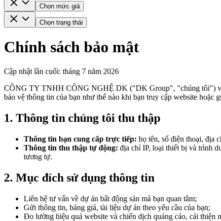
Chọn mức giá
Chọn trạng thái
Chính sách bảo mật
Cập nhật lần cuối: tháng 7 năm 2026
CÔNG TY TNHH CÔNG NGHỆ DK ("DK Group", "chúng tôi") vận hành we
bảo vệ thông tin của bạn như thế nào khi bạn truy cập website hoặc gử
1. Thông tin chúng tôi thu thập
Thông tin bạn cung cấp trực tiếp:
họ tên, số điện thoại, địa 
Thông tin thu thập tự động:
địa chỉ IP, loại thiết bị và trìn
tương tự.
2. Mục đích sử dụng thông tin
Liên hệ tư vấn về dự án bất động sản mà bạn quan tâm;
Gửi thông tin, bảng giá, tài liệu dự án theo yêu cầu của bạn;
Đo lường hiệu quả website và chiến dịch quảng cáo, cải thiện n