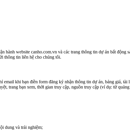
bsite canho.com.vn và các trang thông tin dự án bất động sản liê
i thông tin liên hệ cho chúng tôi.
chỉ email khi bạn điền form đăng ký nhận thông tin dự án, bảng giá, tài 
h duyệt, trang bạn xem, thời gian truy cập, nguồn truy cập (ví dụ: từ 
ội dung và trải nghiệm;