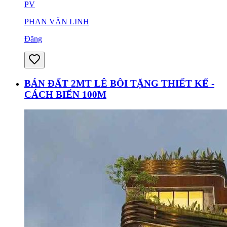
PV
PHAN VĂN LINH
Đăng
BÁN ĐẤT 2MT LÊ BÔI TẶNG THIẾT KẾ -
CÁCH BIỂN 100M