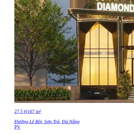
27.5
tỷ
167
m²
Đường Lê Bôi, Sơn Trà, Đà Nẵng
PV