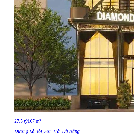
27.5
tỷ
167
m²
Đường Lê Bôi, Sơn Trà, Đà Nẵng