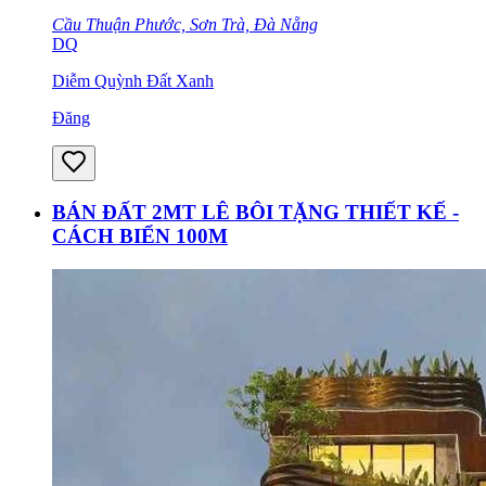
Cầu Thuận Phước, Sơn Trà, Đà Nẵng
DQ
Diễm Quỳnh Đất Xanh
Đăng
BÁN ĐẤT 2MT LÊ BÔI TẶNG THIẾT KẾ -
CÁCH BIỂN 100M