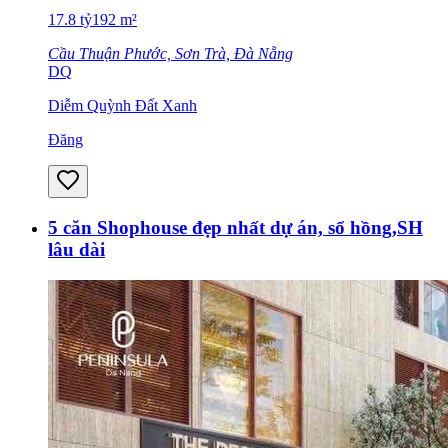
17.8
tỷ
192
m²
Cầu Thuận Phước, Sơn Trà, Đà Nẵng
DQ
Diễm Quỳnh Đất Xanh
Đăng
5 căn Shophouse đẹp nhất dự án, sổ hồng,SH
lâu dài