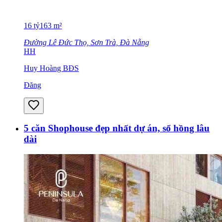
16
tỷ
163
m²
Đường Lê Đức Thọ, Sơn Trà, Đà Nẵng
HH
Huy Hoàng BĐS
Đăng
5 căn Shophouse đẹp nhất dự án, sổ hồng lâu
dài