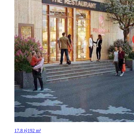
17.8
tỷ
192
m²