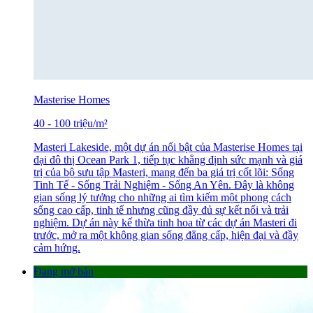
Masterise Homes
40
-
100
triệu
/m²
Masteri Lakeside, một dự án nổi bật của Masterise Homes tại
đại đô thị Ocean Park 1, tiếp tục khẳng định sức mạnh và giá
trị của bộ sưu tập Masteri, mang đến ba giá trị cốt lõi: Sống
Tinh Tế - Sống Trải Nghiệm - Sống An Yên. Đây là không
gian sống lý tưởng cho những ai tìm kiếm một phong cách
sống cao cấp, tinh tế nhưng cũng đầy đủ sự kết nối và trải
nghiệm. Dự án này kế thừa tinh hoa từ các dự án Masteri đi
trước, mở ra một không gian sống đẳng cấp, hiện đại và đầy
cảm hứng.
Đang mở bán