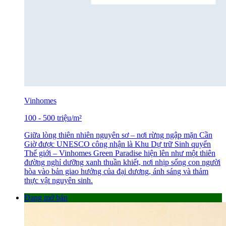
Vinhomes
100
-
500
triệu
/m²
Giữa lòng thiên nhiên nguyên sơ – nơi rừng ngập mặn Cần
Giờ được UNESCO công nhận là Khu Dự trữ Sinh quyển
Thế giới – Vinhomes Green Paradise hiện lên như một thiên
đường nghỉ dưỡng xanh thuần khiết, nơi nhịp sống con người
hòa vào bản giao hưởng của đại dương, ánh sáng và thảm
thực vật nguyên sinh.
Đang mở bán