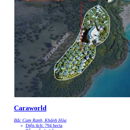
Caraworld
Bắc Cam Ranh, Khánh Hòa
Diện tích:
794
hecta