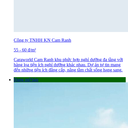
Công ty TNHH KN Cam Ranh
55
-
60
đ
/m²
Caraworld Cam Ranh khu phức hợp nghỉ dưỡng đa tầng với
hàng lọa tiện ích nghỉ dưỡng khác nhau. Dự án tự tin mang
đến những tiện ích đẳng cấp, nâng tầm chất sống hạng sang.
Đang mở bán