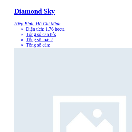
Diamond Sky
Hiệp Bình, Hồ Chí Minh
Diện tích:
1.76
hecta
Tổng số căn hộ:
Tổng số toà:
2
Tổng số căn: