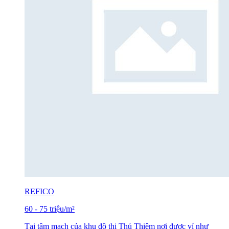
REFICO
60
-
75
triệu
/m²
Tại tâm mạch của khu đô thị Thủ Thiêm nơi được ví như