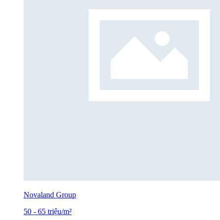
Novaland Group
50
-
65
triệu
/m²