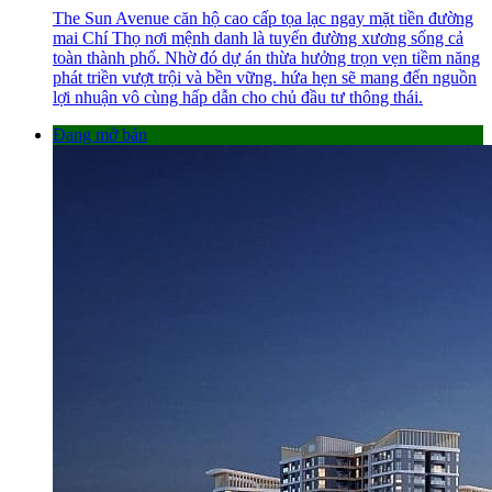
The Sun Avenue căn hộ cao cấp tọa lạc ngay mặt tiền đường
mai Chí Thọ nơi mệnh danh là tuyến đường xương sống cả
toàn thành phố. Nhờ đó dự án thừa hưởng trọn vẹn tiềm năng
phát triền vượt trội và bền vững. hứa hẹn sẽ mang đến nguồn
lợi nhuận vô cùng hấp dẫn cho chủ đầu tư thông thái.
Đang mở bán