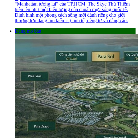
“Manhattan tương lai” của TP.HCM, The Skye Thủ Thiêm
hiện lên như một biểu tượng của chuẩn mực sống quốc tế.
Định hình một phong cách sống mới dành riêng cho giới
thượng lưu đang tìm kiếm sự tinh tế, riêng tư và đẳng cấp.
Đang mở bán