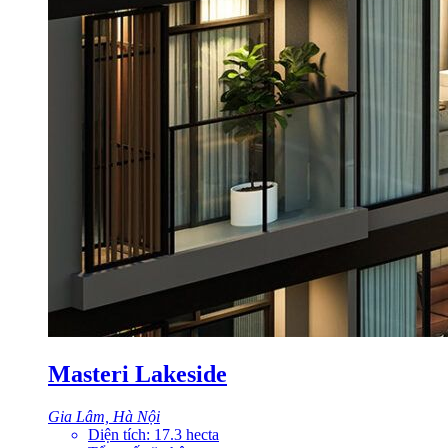
Masteri Lakeside
Gia Lâm, Hà Nội
Diện tích:
17.3
hecta