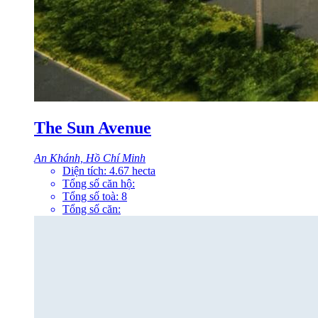
The Sun Avenue
An Khánh, Hồ Chí Minh
Diện tích:
4.67
hecta
Tổng số căn hộ:
Tổng số toà:
8
Tổng số căn: