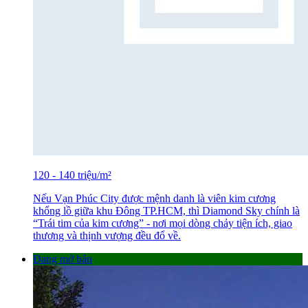
120
-
140
triệu
/m²
Nếu Vạn Phúc City được mệnh danh là viên kim cương
khổng lồ giữa khu Đông TP.HCM, thì Diamond Sky chính là
“Trái tim của kim cương” - nơi mọi dòng chảy tiện ích, giao
thương và thịnh vượng đều đổ về.
Đang mở bán