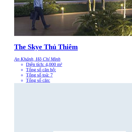
The Skye Thủ Thiêm
An Khánh, Hồ Chí Minh
Diện tích:
4,000
m²
Tổng số căn hộ:
Tổng số toà:
7
Tổng số căn: