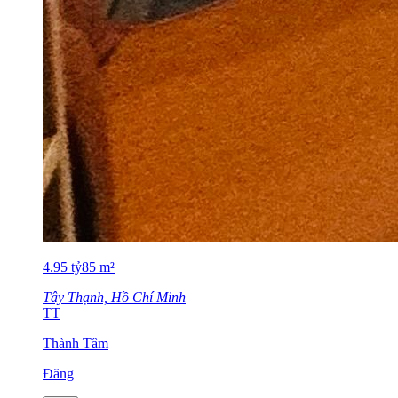
4.95
tỷ
85
m²
Tây Thạnh, Hồ Chí Minh
TT
Thành Tâm
Đăng