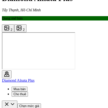
Tây Thạnh, Hồ Chí Minh
Đang mở bán
2
2
Diamond Alnata Plus
Mua bán
Cho thuê
Chọn mức giá