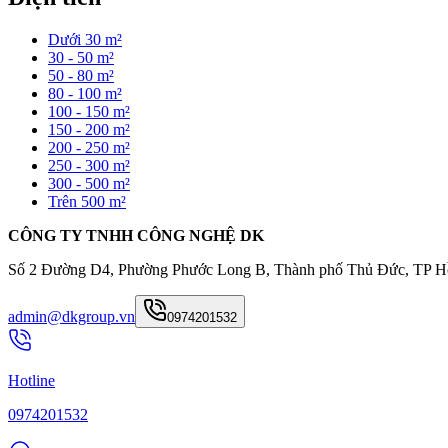
Dưới 30 m²
30 - 50 m²
50 - 80 m²
80 - 100 m²
100 - 150 m²
150 - 200 m²
200 - 250 m²
250 - 300 m²
300 - 500 m²
Trên 500 m²
CÔNG TY TNHH CÔNG NGHỆ DK
Số 2 Đường D4, Phường Phước Long B, Thành phố Thủ Đức, TP H
admin@dkgroup.vn
0974201532
Hotline
0974201532