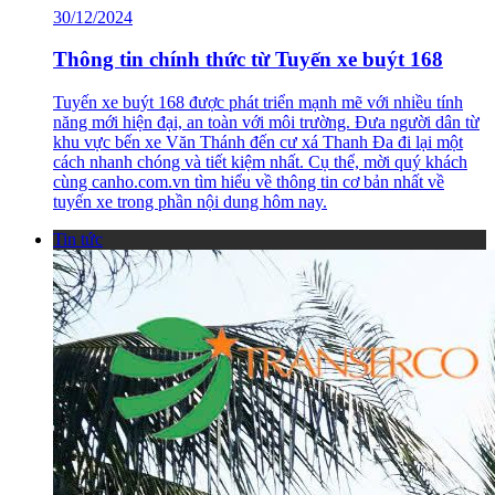
30/12/2024
Thông tin chính thức từ Tuyến xe buýt 168
Tuyến xe buýt 168 được phát triển mạnh mẽ với nhiều tính
năng mới hiện đại, an toàn với môi trường. Đưa người dân từ
khu vực bến xe Văn Thánh đến cư xá Thanh Đa đi lại một
cách nhanh chóng và tiết kiệm nhất. Cụ thể, mời quý khách
cùng canho.com.vn tìm hiểu về thông tin cơ bản nhất về
tuyến xe trong phần nội dung hôm nay.
Tin tức