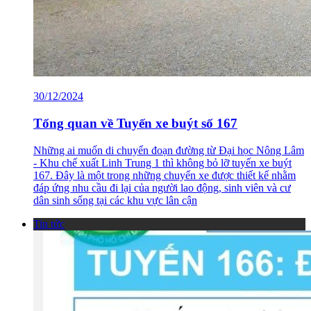
30/12/2024
Tổng quan về Tuyến xe buýt số 167
Những ai muốn di chuyển đoạn đường từ Đại học Nông Lâm
- Khu chế xuất Linh Trung 1 thì không bỏ lỡ tuyến xe buýt
167. Đây là một trong những chuyến xe được thiết kế nhằm
đáp ứng nhu cầu đi lại của người lao động, sinh viên và cư
dân sinh sống tại các khu vực lân cận
Tin tức