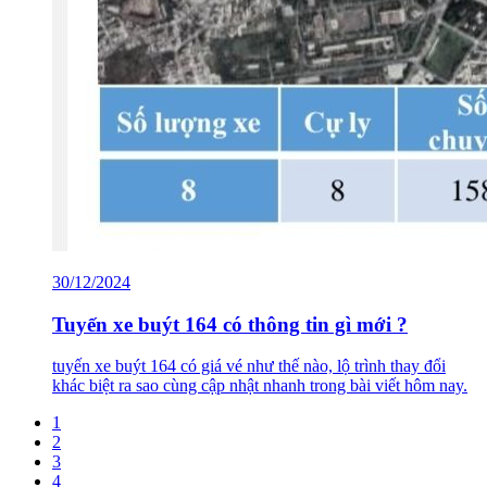
30/12/2024
Tuyến xe buýt 164 có thông tin gì mới ?
tuyến xe buýt 164 có giá vé như thế nào, lộ trình thay đổi
khác biệt ra sao cùng cập nhật nhanh trong bài viết hôm nay.
1
2
3
4