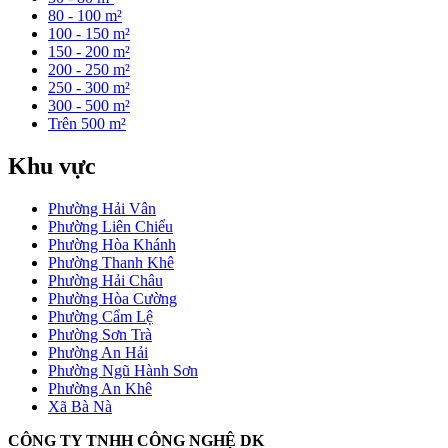
80 - 100 m²
100 - 150 m²
150 - 200 m²
200 - 250 m²
250 - 300 m²
300 - 500 m²
Trên 500 m²
Khu vực
Phường Hải Vân
Phường Liên Chiểu
Phường Hòa Khánh
Phường Thanh Khê
Phường Hải Châu
Phường Hòa Cường
Phường Cẩm Lệ
Phường Sơn Trà
Phường An Hải
Phường Ngũ Hành Sơn
Phường An Khê
Xã Bà Nà
CÔNG TY TNHH CÔNG NGHỆ DK