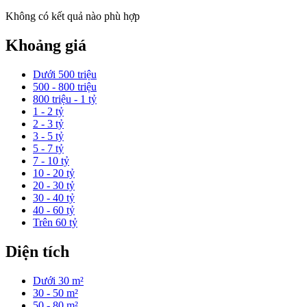
Không có kết quả nào phù hợp
Khoảng giá
Dưới 500 triệu
500 - 800 triệu
800 triệu - 1 tỷ
1 - 2 tỷ
2 - 3 tỷ
3 - 5 tỷ
5 - 7 tỷ
7 - 10 tỷ
10 - 20 tỷ
20 - 30 tỷ
30 - 40 tỷ
40 - 60 tỷ
Trên 60 tỷ
Diện tích
Dưới 30 m²
30 - 50 m²
50 - 80 m²