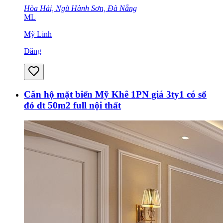
Hòa Hải, Ngũ Hành Sơn, Đà Nẵng
ML
Mỹ Linh
Đăng
Căn hộ mặt biển Mỹ Khê 1PN giá 3ty1 có sổ
đỏ dt 50m2 full nội thất