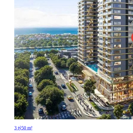
3
tỷ
50
m²