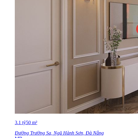
3.1
tỷ
50
m²
Đường Trường Sa, Ngũ Hành Sơn, Đà Nẵng