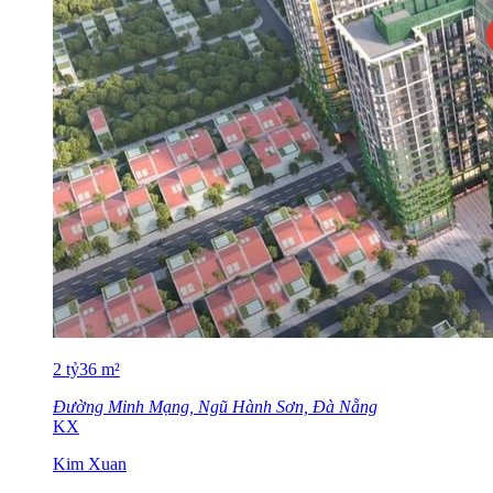
2
tỷ
36
m²
Đường Minh Mạng, Ngũ Hành Sơn, Đà Nẵng
KX
Kim Xuan