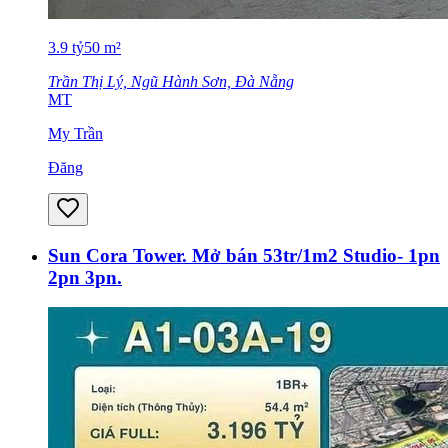
3.9
tỷ
50
m²
Trần Thị Lý, Ngũ Hành Sơn, Đà Nẵng
MT
My Trần
Đăng
Sun Cora Tower. Mở bán 53tr/1m2 Studio- 1pn
2pn 3pn.