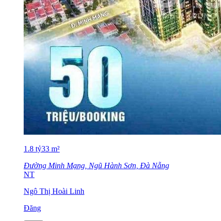
1.8
tỷ
33
m²
Đường Minh Mạng, Ngũ Hành Sơn, Đà Nẵng
NT
Ngô Thị Hoài Linh
Đăng