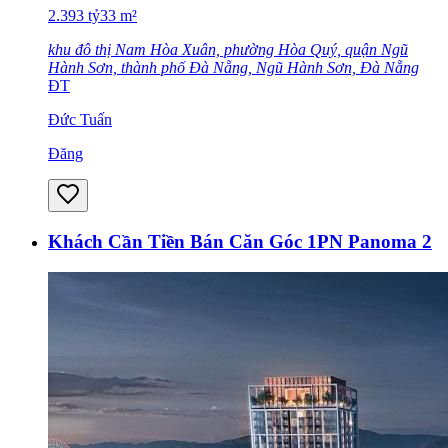
2.393
tỷ
33
m²
khu đô thị Nam Hòa Xuân, phường Hòa Quý, quận Ngũ
Hành Sơn, thành phố Đà Nẵng, Ngũ Hành Sơn, Đà Nẵng
ĐT
Đức Tuấn
Đăng
Khách Cần Tiền Bán Căn Góc 1PN Panoma 2