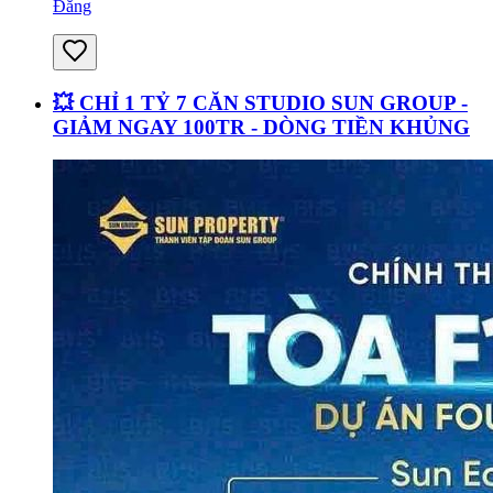
Đăng
💥 CHỈ 1 TỶ 7 CĂN STUDIO SUN GROUP -
GIẢM NGAY 100TR - DÒNG TIỀN KHỦNG