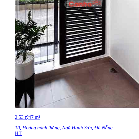
2.53
tỷ
47
m²
10, Hoàng minh thắng, Ngũ Hành Sơn, Đà Nẵng
HT