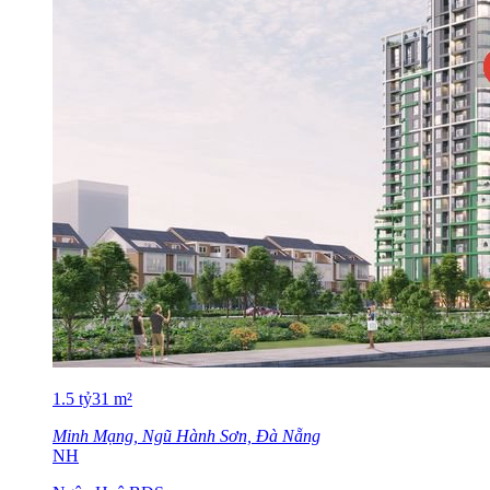
1.5
tỷ
31
m²
Minh Mạng, Ngũ Hành Sơn, Đà Nẵng
NH