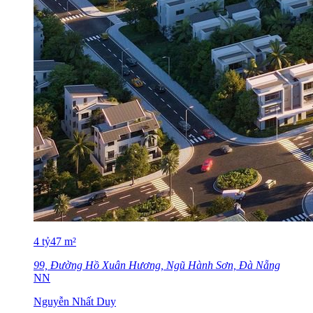
4
tỷ
47
m²
99, Đường Hồ Xuân Hương, Ngũ Hành Sơn, Đà Nẵng
NN
Nguyễn Nhất Duy