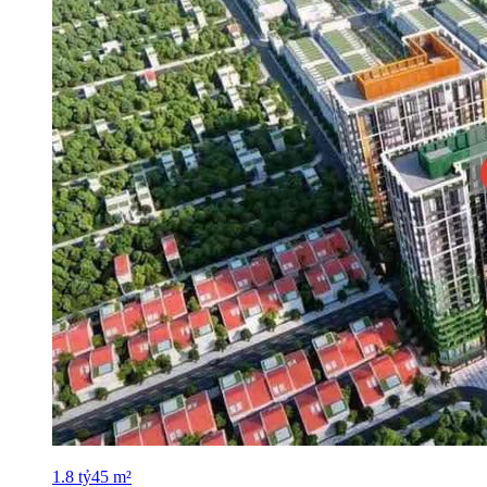
1.8
tỷ
45
m²