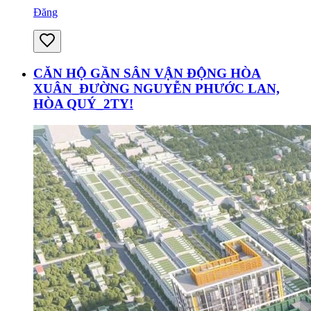
Đăng
CĂN HỘ GẦN SÂN VẬN ĐỘNG HÒA
XUÂN_ĐƯỜNG NGUYỄN PHƯỚC LAN,
HÒA QUÝ_2TY!