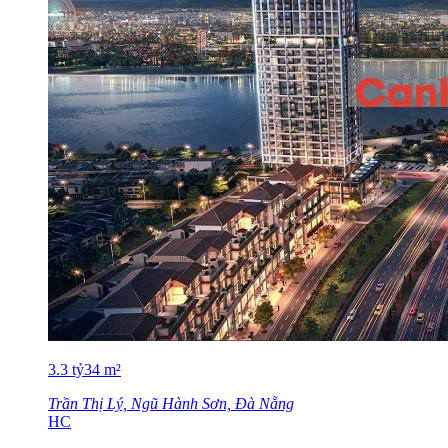
3.3
tỷ
34
m²
Trần Thị Lý, Ngũ Hành Sơn, Đà Nẵng
HC