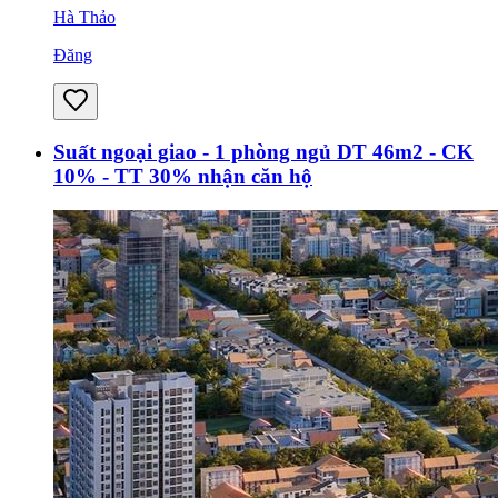
Hà Thảo
Đăng
Suất ngoại giao - 1 phòng ngủ DT 46m2 - CK
10% - TT 30% nhận căn hộ