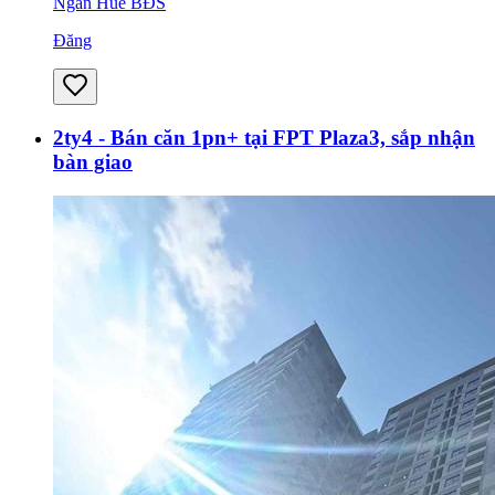
Ngân Huê BĐS
Đăng
2ty4 - Bán căn 1pn+ tại FPT Plaza3, sắp nhận
bàn giao