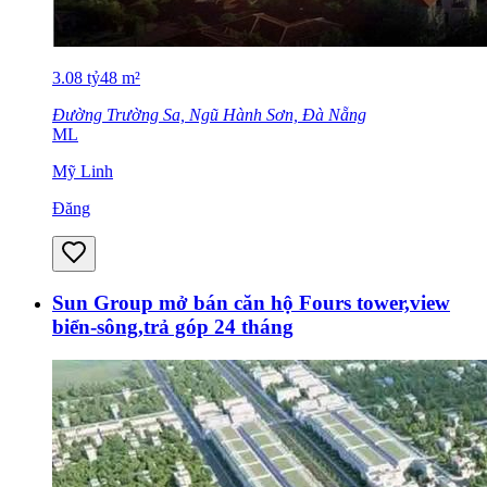
3.08
tỷ
48
m²
Đường Trường Sa, Ngũ Hành Sơn, Đà Nẵng
ML
Mỹ Linh
Đăng
Sun Group mở bán căn hộ Fours tower,view
biển-sông,trả góp 24 tháng