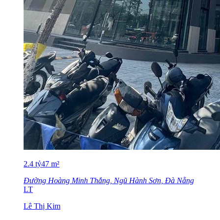
2.4
tỷ
47
m²
Đường Hoàng Minh Thắng, Ngũ Hành Sơn, Đà Nẵng
LT
Lê Thị Kim