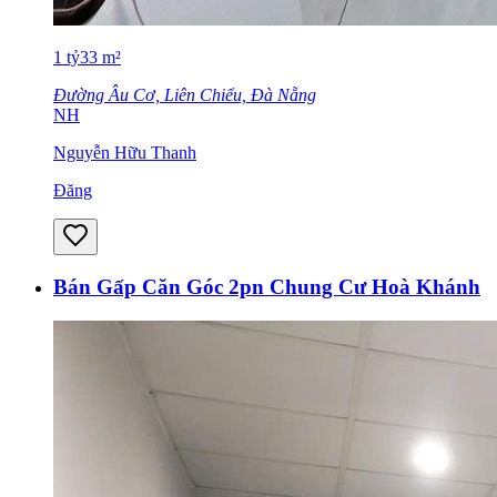
1
tỷ
33
m²
Đường Âu Cơ, Liên Chiểu, Đà Nẵng
NH
Nguyễn Hữu Thanh
Đăng
Bán Gấp Căn Góc 2pn Chung Cư Hoà Khánh