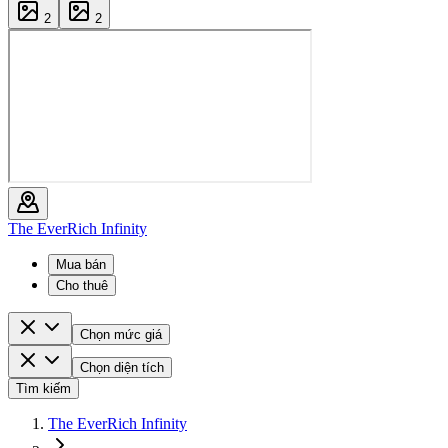
2
2
The EverRich Infinity
Mua bán
Cho thuê
Chọn mức giá
Chọn diện tích
Tìm kiếm
The EverRich Infinity