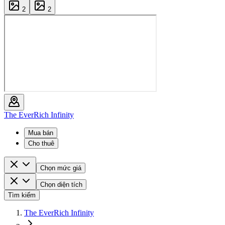
2
2
The EverRich Infinity
Mua bán
Cho thuê
Chọn mức giá
Chọn diện tích
Tìm kiếm
The EverRich Infinity