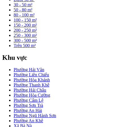
30 - 50 m²
50 - 80 m²
80 - 100 m²
100 - 150 m²
150 - 200 m²
200 - 250 m²
250 - 300 m²
300 - 500 m²
Trên 500 m²
Khu vực
Phường Hải Vân
Phường Liên Chiểu
Phường Hòa Khánh
Phường Thanh Khê
Phường Hải Châu
Phường Hòa Cường
Phường Cẩm Lệ
Phường Sơn Trà
Phường An Hải
Phường Ngũ Hành Sơn
Phường An Khê
Xã Bà Nà