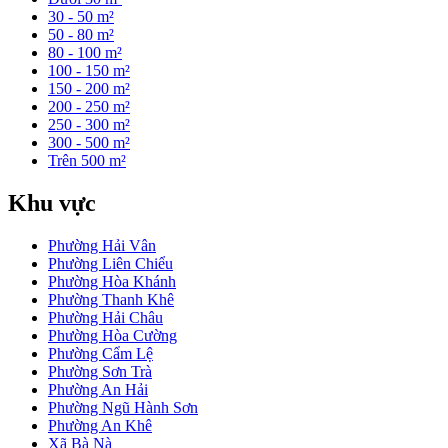
30 - 50 m²
50 - 80 m²
80 - 100 m²
100 - 150 m²
150 - 200 m²
200 - 250 m²
250 - 300 m²
300 - 500 m²
Trên 500 m²
Khu vực
Phường Hải Vân
Phường Liên Chiểu
Phường Hòa Khánh
Phường Thanh Khê
Phường Hải Châu
Phường Hòa Cường
Phường Cẩm Lệ
Phường Sơn Trà
Phường An Hải
Phường Ngũ Hành Sơn
Phường An Khê
Xã Bà Nà