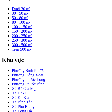
Dưới 30 m²
30 - 50 m²
50 - 80 m²
80 - 100 m²
100 - 150 m²
150 - 200 m²
200 - 250 m²
250 - 300 m²
300 - 500 m²
Trên 500 m²
Khu vực
Phường Bình Phước
Phường Đồng Xoài
Phường Phước Long
Phường Phước Bình
Xã Bù Gia Mập
Xã Đăk Ơ
Xã Đa Kia
Xã Bình Tân
Xã Phú Riềng
Xã Long Hà