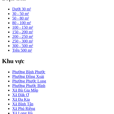
Dưới 30 m²
30 - 50 m²
50 - 80 m²
80 - 100 m²
100 - 150 m²
150 - 200 m²
200 - 250 m²
250 - 300 m²
300 - 500 m²
Trên 500 m²
Khu vực
Phường Bình Phước
Phường Đồng Xoài
Phường Phước Long
Phường Phước Bình
Xã Bù Gia Mập
Xã Đăk Ơ
Xã Đa Kia
Xã Bình Tân
Xã Phú Riềng
Xã Long Hà