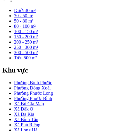
Dưới 30 m²
30 - 50 m²
50 - 80 m²
80 - 100 m²
100 - 150 m²
150 - 200 m²
200 - 250 m²
250 - 300 m²
300 - 500 m²
Trên 500 m²
Khu vực
Phường Bình Phước
Phường Đồng Xoài
Phường Phước Long
Phường Phước Bình
Xã Bù Gia Mập
Xã Đăk Ơ
Xã Đa Kia
Xã Bình Tân
Xã Phú Riềng
Xã Long Hà