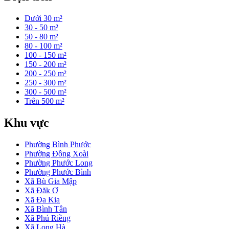
Dưới 30 m²
30 - 50 m²
50 - 80 m²
80 - 100 m²
100 - 150 m²
150 - 200 m²
200 - 250 m²
250 - 300 m²
300 - 500 m²
Trên 500 m²
Khu vực
Phường Bình Phước
Phường Đồng Xoài
Phường Phước Long
Phường Phước Bình
Xã Bù Gia Mập
Xã Đăk Ơ
Xã Đa Kia
Xã Bình Tân
Xã Phú Riềng
Xã Long Hà