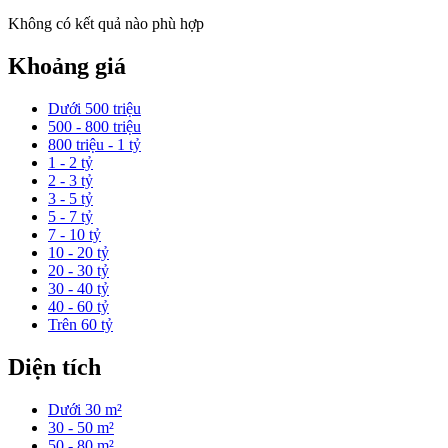
Không có kết quả nào phù hợp
Khoảng giá
Dưới 500 triệu
500 - 800 triệu
800 triệu - 1 tỷ
1 - 2 tỷ
2 - 3 tỷ
3 - 5 tỷ
5 - 7 tỷ
7 - 10 tỷ
10 - 20 tỷ
20 - 30 tỷ
30 - 40 tỷ
40 - 60 tỷ
Trên 60 tỷ
Diện tích
Dưới 30 m²
30 - 50 m²
50 - 80 m²