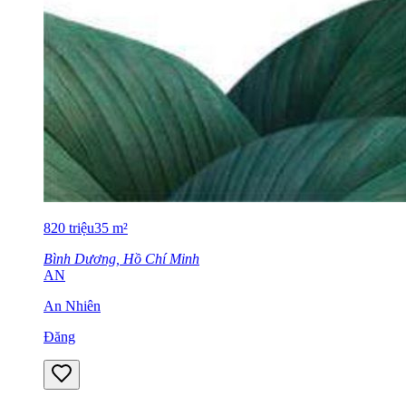
820
triệu
35
m²
Bình Dương, Hồ Chí Minh
AN
An Nhiên
Đăng