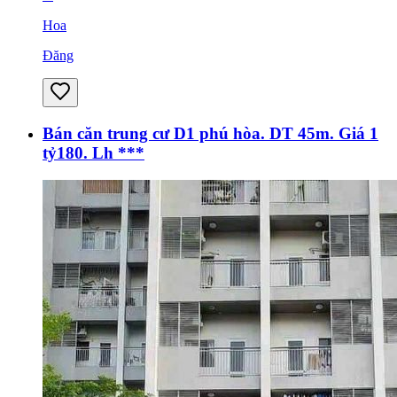
Hoa
Đăng
Bán căn trung cư D1 phú hòa. DT 45m. Giá 1
tỷ180. Lh ***