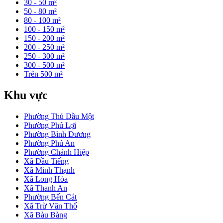
30 - 50 m²
50 - 80 m²
80 - 100 m²
100 - 150 m²
150 - 200 m²
200 - 250 m²
250 - 300 m²
300 - 500 m²
Trên 500 m²
Khu vực
Phường Thủ Dầu Một
Phường Phú Lợi
Phường Bình Dương
Phường Phú An
Phường Chánh Hiệp
Xã Dầu Tiếng
Xã Minh Thạnh
Xã Long Hòa
Xã Thanh An
Phường Bến Cát
Xã Trừ Văn Thố
Xã Bàu Bàng