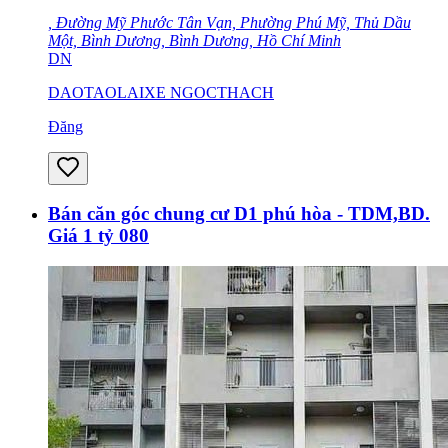
, Đường Mỹ Phước Tân Vạn, Phường Phú Mỹ, Thủ Dầu
Một, Bình Dương, Bình Dương, Hồ Chí Minh
DN
DAOTAOLAIXE NGOCTHACH
Đăng
Bán căn góc chung cư D1 phú hòa - TDM,BD.
Giá 1 tỷ 080