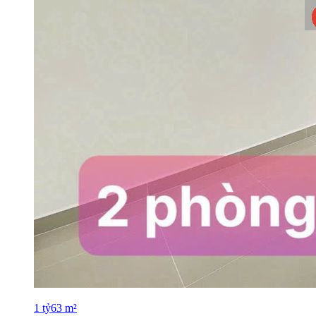
1
tỷ
63
m²