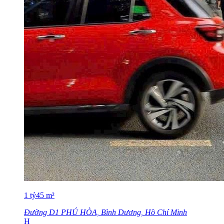
1
tỷ
45
m²
Đường D1 PHÚ HÒA, Bình Dương, Hồ Chí Minh
H