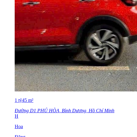
1
tỷ
45
m²
Đường D1 PHÚ HÒA, Bình Dương, Hồ Chí Minh
H
Hoa
Đăng