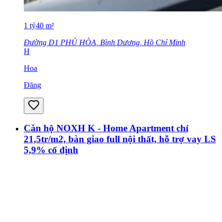
1
tỷ
40
m²
Đường D1 PHÚ HÒA, Bình Dương, Hồ Chí Minh
H
Hoa
Đăng
Căn hộ NOXH K - Home Apartment chỉ
21,5tr/m2, bàn giao full nội thất, hỗ trợ vay LS
5,9% cố định