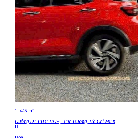
1
tỷ
45
m²
Đường D1 PHÚ HÒA, Bình Dương, Hồ Chí Minh
H
Hoa