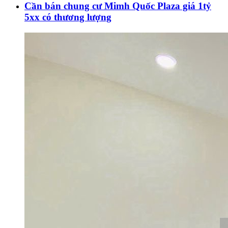
Cần bán chung cư Mimh Quốc Plaza giá 1tỷ
5xx có thương lượng