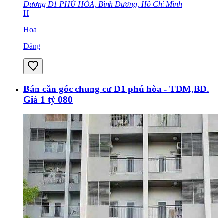
Đường D1 PHÚ HÒA, Bình Dương, Hồ Chí Minh
H
Hoa
Đăng
Bán căn góc chung cư D1 phú hòa - TDM,BD.
Giá 1 tỷ 080