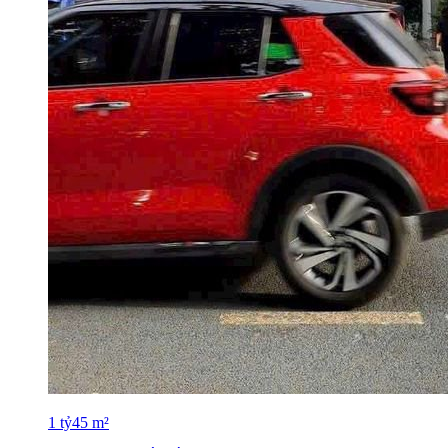
1
tỷ
45
m²