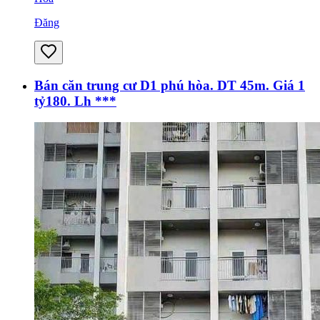
Đăng
Bán căn trung cư D1 phú hòa. DT 45m. Giá 1
tỷ180. Lh ***