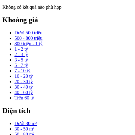
Không có kết quả nào phù hợp
Khoảng giá
Dưới 500 triệu
500 - 800 triệu
800 triệu - 1 tỷ
1 - 2 tỷ
2 - 3 tỷ
3 - 5 tỷ
5 - 7 tỷ
7 - 10 tỷ
10 - 20 tỷ
20 - 30 tỷ
30 - 40 tỷ
40 - 60 tỷ
Trên 60 tỷ
Diện tích
Dưới 30 m²
30 - 50 m²
50 - 80 m²