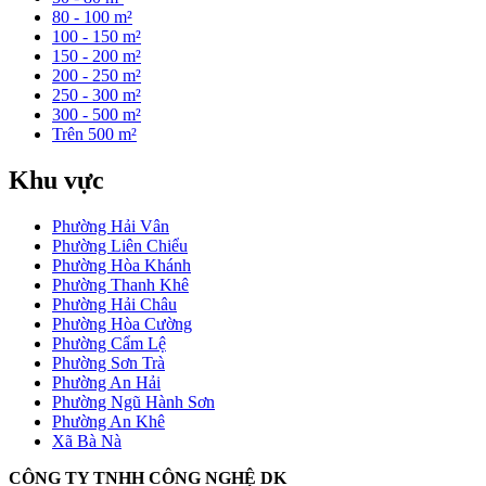
80 - 100 m²
100 - 150 m²
150 - 200 m²
200 - 250 m²
250 - 300 m²
300 - 500 m²
Trên 500 m²
Khu vực
Phường Hải Vân
Phường Liên Chiểu
Phường Hòa Khánh
Phường Thanh Khê
Phường Hải Châu
Phường Hòa Cường
Phường Cẩm Lệ
Phường Sơn Trà
Phường An Hải
Phường Ngũ Hành Sơn
Phường An Khê
Xã Bà Nà
CÔNG TY TNHH CÔNG NGHỆ DK