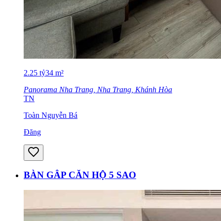
2.25
tỷ
34
m²
Panorama Nha Trang, Nha Trang, Khánh Hòa
TN
Toàn Nguyễn Bá
Đăng
BÀN GÂP CĂN HỘ 5 SAO