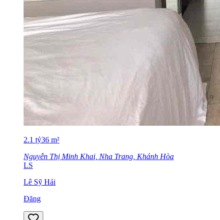
2.1
tỷ
36
m²
Nguyễn Thị Minh Khai, Nha Trang, Khánh Hòa
LS
Lê Sỹ Hải
Đăng