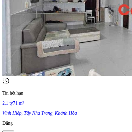
Tin hết hạn
2.1
tỷ
71
m²
Vĩnh Hiệp, Tây Nha Trang, Khánh Hòa
Đăng