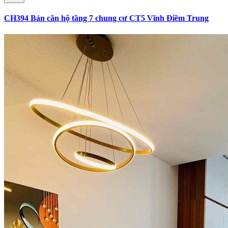
CH394 Bán căn hộ tầng 7 chung cư CT5 Vĩnh Điềm Trung