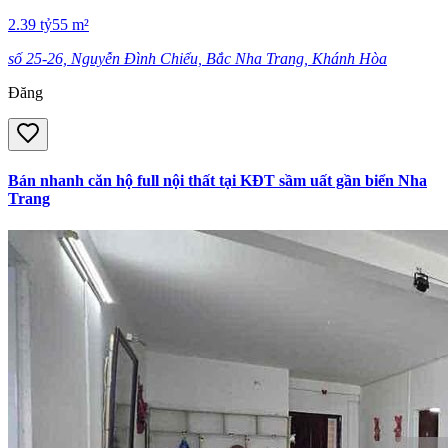
2.39
tỷ
55
m²
số 25-26, Nguyễn Đình Chiểu, Bắc Nha Trang, Khánh Hòa
Đăng
Bán nhanh căn hộ full nội thất tại KĐT sầm uất gần biển Nha
Trang