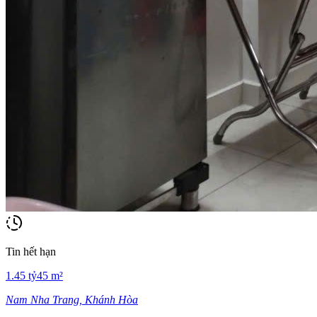
Tin hết hạn
1.45
tỷ
45
m²
Nam Nha Trang, Khánh Hòa