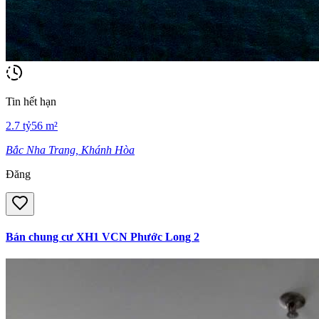
Tin hết hạn
2.7
tỷ
56
m²
Bắc Nha Trang, Khánh Hòa
Đăng
Bán chung cư XH1 VCN Phước Long 2