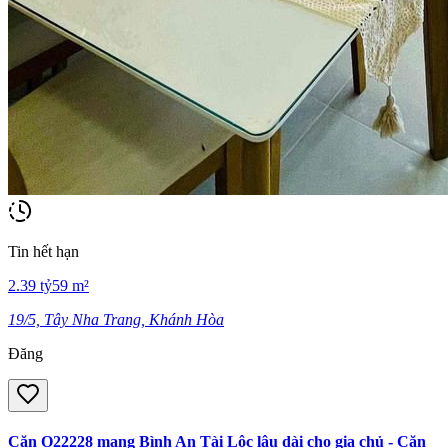
Tin hết hạn
2.39
tỷ
59
m²
19/5, Tây Nha Trang, Khánh Hòa
Đăng
Căn O22228 mang Bình An Tài Lộc lâu dài cho gia chủ - Căn