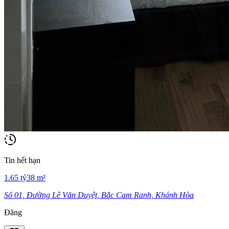
Tin hết hạn
1.65
tỷ
38
m²
Số 01, Đường Lê Văn Duyệt, Bắc Cam Ranh, Khánh Hòa
Đăng