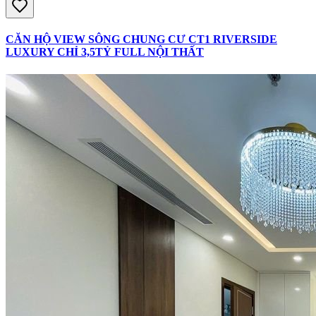
CĂN HỘ VIEW SÔNG CHUNG CƯ CT1 RIVERSIDE
LUXURY CHỈ 3,5TỶ FULL NỘI THẤT