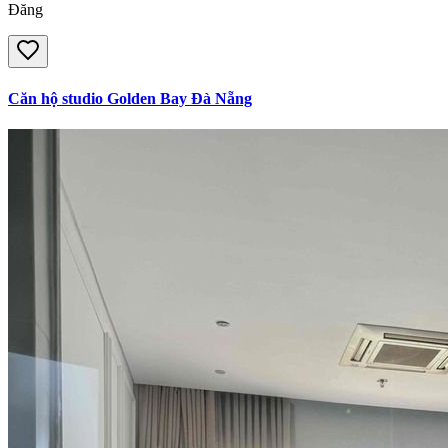
Đăng
Căn hộ studio Golden Bay Đà Nẵng