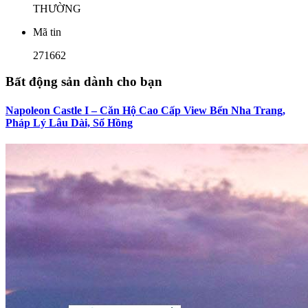
THƯỜNG
Mã tin
271662
Bất động sản dành cho bạn
Napoleon Castle I – Căn Hộ Cao Cấp View Bển Nha Trang,
Pháp Lý Lâu Dài, Sổ Hồng