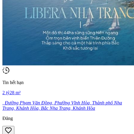
Tin hết hạn
2
tỷ
28
m²
, Đường Phạm Văn Đồng, Phường Vĩnh Hòa, Thành phố Nha
Trang, Khánh Hòa, Bắc Nha Trang, Khánh Hòa
Đăng