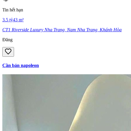
Tin hết hạn
3.5
tỷ
43
m²
CT1 Riverside Luxury Nha Trang, Nam Nha Trang, Khánh Hòa
Đăng
Cần bán napoleon