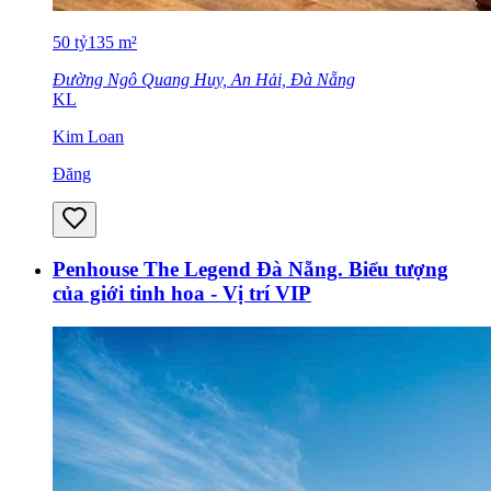
50
tỷ
135
m²
Đường Ngô Quang Huy, An Hải, Đà Nẵng
KL
Kim Loan
Đăng
Penhouse The Legend Đà Nẵng. Biểu tượng
của giới tinh hoa - Vị trí VIP