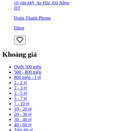
võ văn kiệt, An Hải, Đà Nẵng
ĐT
Đoàn Thanh Phong
Đăng
Khoảng giá
Dưới 500 triệu
500 - 800 triệu
800 triệu - 1 tỷ
1 - 2 tỷ
2 - 3 tỷ
3 - 5 tỷ
5 - 7 tỷ
7 - 10 tỷ
10 - 20 tỷ
20 - 30 tỷ
30 - 40 tỷ
40 - 60 tỷ
Trên 60 tỷ