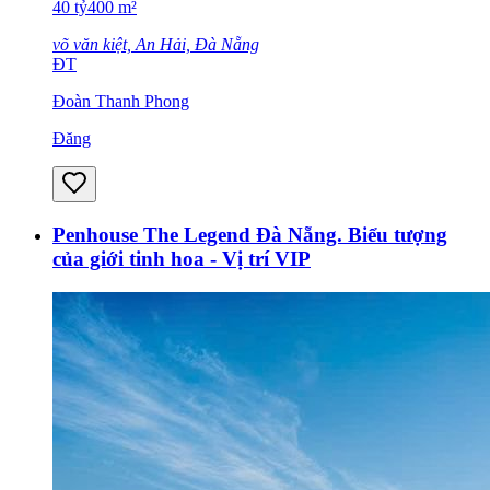
40
tỷ
400
m²
võ văn kiệt, An Hải, Đà Nẵng
ĐT
Đoàn Thanh Phong
Đăng
Penhouse The Legend Đà Nẵng. Biểu tượng
của giới tinh hoa - Vị trí VIP