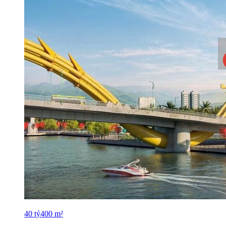
40
tỷ
400
m²