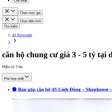
Cho thuê
Chọn mức giá
Chọn diện tích
Tìm kiếm
4S Riverside
căn hộ chung cư giá 3 - 5 tỷ tại
Hiện có
3
tin
Phù hợp nhất
🟢 Bán gấp căn hộ 4S Linh Đông – Shophouse –