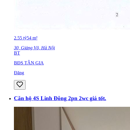
2.55
tỷ
54
m²
30, Giảng Võ, Hà Nội
BT
BĐS TÂN GIA
Đăng
Căn hộ 4S Linh Đông 2pn 2wc giá tốt.