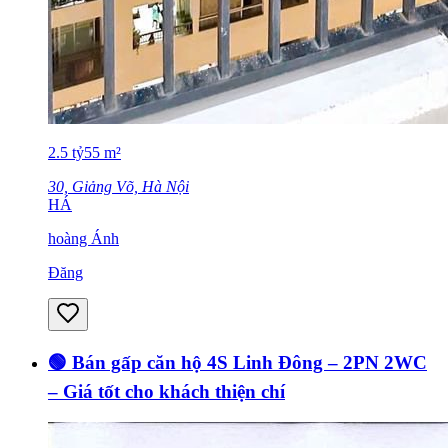
2.5
tỷ
55
m²
30, Giảng Võ, Hà Nội
HÁ
hoàng Ánh
Đăng
🟢 Bán gấp căn hộ 4S Linh Đông – 2PN 2WC
– Giá tốt cho khách thiện chí