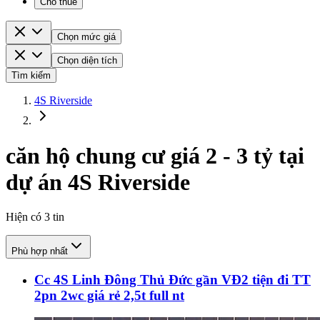
Cho thuê
Chọn mức giá
Chọn diện tích
Tìm kiếm
4S Riverside
căn hộ chung cư giá 2 - 3 tỷ tại
dự án 4S Riverside
Hiện có
3
tin
Phù hợp nhất
Cc 4S Linh Đông Thủ Đức gần VĐ2 tiện đi TT
2pn 2wc giá rẻ 2,5t full nt