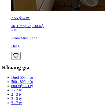
2.55
tỷ
54
m²
30, Giảng Võ, Hà Nội
PM
Phạm Minh Lãnh
Đăng
Khoảng giá
Dưới 500 triệu
500 - 800 triệu
800 triệu - 1 tỷ
1 - 2 tỷ
2 - 3 tỷ
3 - 5 tỷ
5 - 7 tỷ