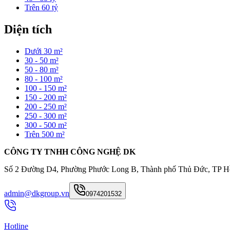
Trên 60 tỷ
Diện tích
Dưới 30 m²
30 - 50 m²
50 - 80 m²
80 - 100 m²
100 - 150 m²
150 - 200 m²
200 - 250 m²
250 - 300 m²
300 - 500 m²
Trên 500 m²
CÔNG TY TNHH CÔNG NGHỆ DK
Số 2 Đường D4, Phường Phước Long B, Thành phố Thủ Đức, TP H
admin@dkgroup.vn
0974201532
Hotline