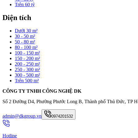
Trên 60 tỷ
Diện tích
Dưới 30 m²
30 - 50 m²
50 - 80 m²
80 - 100 m²
100 - 150 m²
150 - 200 m²
200 - 250 m²
250 - 300 m²
300 - 500 m²
Trên 500 m²
CÔNG TY TNHH CÔNG NGHỆ DK
Số 2 Đường D4, Phường Phước Long B, Thành phố Thủ Đức, TP H
admin@dkgroup.vn
0974201532
Hotline