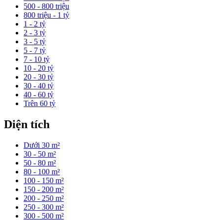
500 - 800 triệu
800 triệu - 1 tỷ
1 - 2 tỷ
2 - 3 tỷ
3 - 5 tỷ
5 - 7 tỷ
7 - 10 tỷ
10 - 20 tỷ
20 - 30 tỷ
30 - 40 tỷ
40 - 60 tỷ
Trên 60 tỷ
Diện tích
Dưới 30 m²
30 - 50 m²
50 - 80 m²
80 - 100 m²
100 - 150 m²
150 - 200 m²
200 - 250 m²
250 - 300 m²
300 - 500 m²