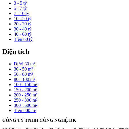
3 - 5 tỷ
5 - 7 tỷ
7 - 10 tỷ
10 - 20 tỷ
20 - 30 tỷ
30 - 40 tỷ
40 - 60 tỷ
Trên 60 tỷ
Diện tích
Dưới 30 m²
30 - 50 m²
50 - 80 m²
80 - 100 m²
100 - 150 m²
150 - 200 m²
200 - 250 m²
250 - 300 m²
300 - 500 m²
Trên 500 m²
CÔNG TY TNHH CÔNG NGHỆ DK