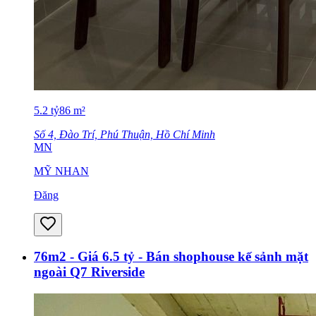
5.2
tỷ
86
m²
Số 4, Đào Trí, Phú Thuận, Hồ Chí Minh
MN
MỸ NHAN
Đăng
76m2 - Giá 6.5 tỷ - Bán shophouse kế sảnh mặt
ngoài Q7 Riverside