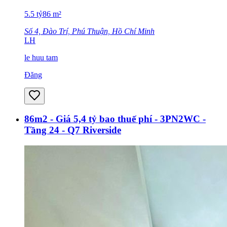
5.5
tỷ
86
m²
Số 4, Đào Trí, Phú Thuận, Hồ Chí Minh
LH
le huu tam
Đăng
86m2 - Giá 5,4 tỷ bao thuế phí - 3PN2WC -
Tầng 24 - Q7 Riverside