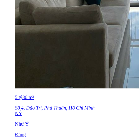
5
tỷ
86
m²
Số 4, Đào Trí, Phú Thuận, Hồ Chí Minh
NÝ
Như Ý
Đăng