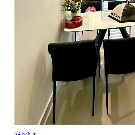
5.4
tỷ
86
m²