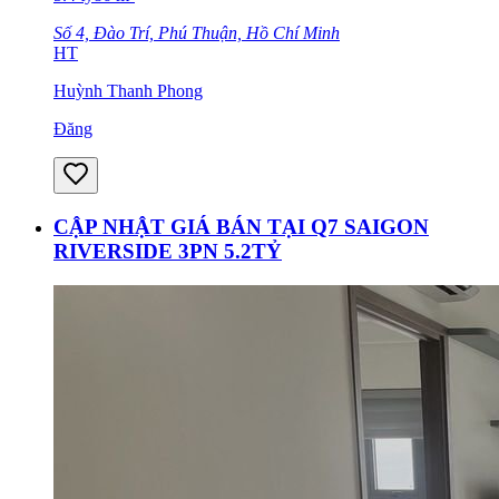
Số 4, Đào Trí, Phú Thuận, Hồ Chí Minh
HT
Huỳnh Thanh Phong
Đăng
CẬP NHẬT GIÁ BÁN TẠI Q7 SAIGON
RIVERSIDE 3PN 5.2TỶ