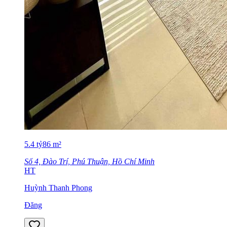
5.4
tỷ
86
m²
Số 4, Đào Trí, Phú Thuận, Hồ Chí Minh
HT
Huỳnh Thanh Phong
Đăng