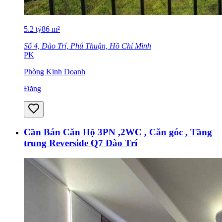
5.2
tỷ
86
m²
Số 4, Đào Trí, Phú Thuận, Hồ Chí Minh
PK
Phòng Kinh Doanh
Đăng
Cần Bán Căn Hộ 3PN ,2WC , Căn góc , Tầng
trung Reverside Q7 Đào Trí