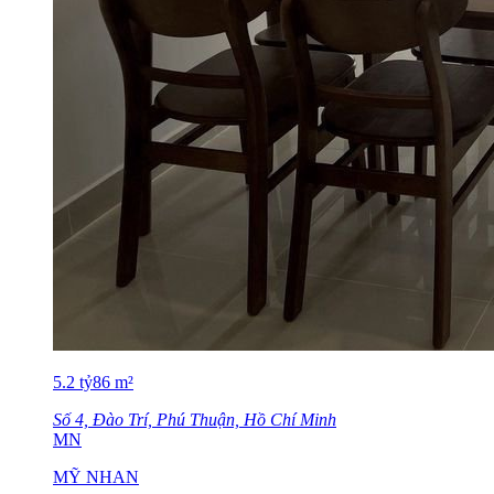
5.2
tỷ
86
m²
Số 4, Đào Trí, Phú Thuận, Hồ Chí Minh
MN
MỸ NHAN