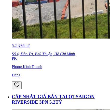
5.2
tỷ
86
m²
Số 4, Đào Trí, Phú Thuận, Hồ Chí Minh
PK
Phòng Kinh Doanh
Đăng
CẬP NHẬT GIÁ BÁN TẠI Q7 SAIGON
RIVERSIDE 3PN 5.2TỶ