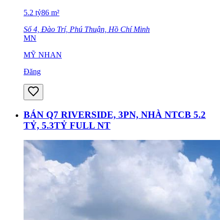
5.2
tỷ
86
m²
Số 4, Đào Trí, Phú Thuận, Hồ Chí Minh
MN
MỸ NHAN
Đăng
BÁN Q7 RIVERSIDE, 3PN, NHÀ NTCB 5.2
TỶ, 5.3TỶ FULL NT