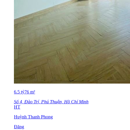
6.5
tỷ
76
m²
Số 4, Đào Trí, Phú Thuận, Hồ Chí Minh
HT
Huỳnh Thanh Phong
Đăng