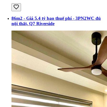
86m2 - Giá 5.4 tỷ bao thuế phí - 3PN2WC đủ
nội thất, Q7 Riverside