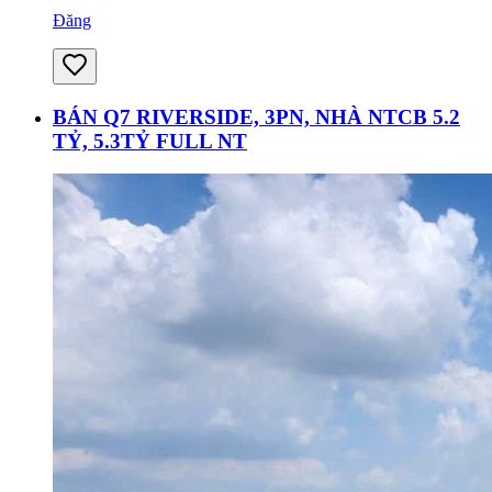
Đăng
BÁN Q7 RIVERSIDE, 3PN, NHÀ NTCB 5.2
TỶ, 5.3TỶ FULL NT