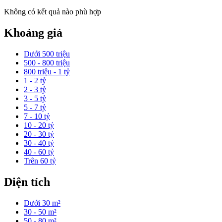
Không có kết quả nào phù hợp
Khoảng giá
Dưới 500 triệu
500 - 800 triệu
800 triệu - 1 tỷ
1 - 2 tỷ
2 - 3 tỷ
3 - 5 tỷ
5 - 7 tỷ
7 - 10 tỷ
10 - 20 tỷ
20 - 30 tỷ
30 - 40 tỷ
40 - 60 tỷ
Trên 60 tỷ
Diện tích
Dưới 30 m²
30 - 50 m²
50 - 80 m²