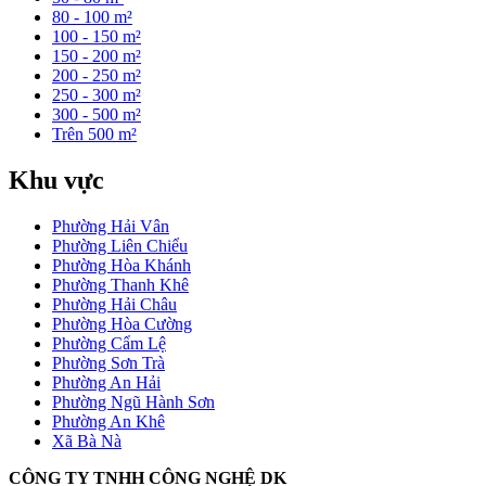
80 - 100 m²
100 - 150 m²
150 - 200 m²
200 - 250 m²
250 - 300 m²
300 - 500 m²
Trên 500 m²
Khu vực
Phường Hải Vân
Phường Liên Chiểu
Phường Hòa Khánh
Phường Thanh Khê
Phường Hải Châu
Phường Hòa Cường
Phường Cẩm Lệ
Phường Sơn Trà
Phường An Hải
Phường Ngũ Hành Sơn
Phường An Khê
Xã Bà Nà
CÔNG TY TNHH CÔNG NGHỆ DK