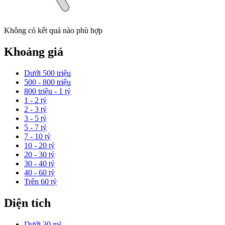
Không có kết quả nào phù hợp
Khoảng giá
Dưới 500 triệu
500 - 800 triệu
800 triệu - 1 tỷ
1 - 2 tỷ
2 - 3 tỷ
3 - 5 tỷ
5 - 7 tỷ
7 - 10 tỷ
10 - 20 tỷ
20 - 30 tỷ
30 - 40 tỷ
40 - 60 tỷ
Trên 60 tỷ
Diện tích
Dưới 30 m²