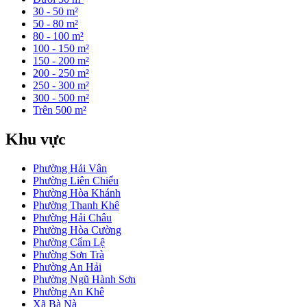
30 - 50 m²
50 - 80 m²
80 - 100 m²
100 - 150 m²
150 - 200 m²
200 - 250 m²
250 - 300 m²
300 - 500 m²
Trên 500 m²
Khu vực
Phường Hải Vân
Phường Liên Chiểu
Phường Hòa Khánh
Phường Thanh Khê
Phường Hải Châu
Phường Hòa Cường
Phường Cẩm Lệ
Phường Sơn Trà
Phường An Hải
Phường Ngũ Hành Sơn
Phường An Khê
Xã Bà Nà