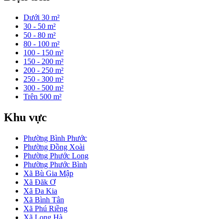
Dưới 30 m²
30 - 50 m²
50 - 80 m²
80 - 100 m²
100 - 150 m²
150 - 200 m²
200 - 250 m²
250 - 300 m²
300 - 500 m²
Trên 500 m²
Khu vực
Phường Bình Phước
Phường Đồng Xoài
Phường Phước Long
Phường Phước Bình
Xã Bù Gia Mập
Xã Đăk Ơ
Xã Đa Kia
Xã Bình Tân
Xã Phú Riềng
Xã Long Hà