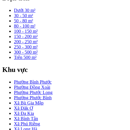
Dưới 30 m²
30 - 50 m²
50 - 80 m²
80 - 100 m²
100 - 150 m²
150 - 200 m²
200 - 250 m²
250 - 300 m²
300 - 500 m²
Trên 500 m²
Khu vực
Phường Bình Phước
Phường Đồng Xoài
Phường Phước Long
Phường Phước Bình
Xã Bù Gia Mập
Xã Đăk Ơ
Xã Đa Kia
Xã Bình Tân
Xã Phú Riềng
Xã Long Hà