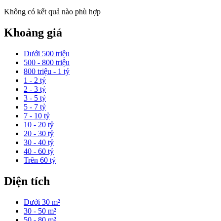
Không có kết quả nào phù hợp
Khoảng giá
Dưới 500 triệu
500 - 800 triệu
800 triệu - 1 tỷ
1 - 2 tỷ
2 - 3 tỷ
3 - 5 tỷ
5 - 7 tỷ
7 - 10 tỷ
10 - 20 tỷ
20 - 30 tỷ
30 - 40 tỷ
40 - 60 tỷ
Trên 60 tỷ
Diện tích
Dưới 30 m²
30 - 50 m²
50 - 80 m²