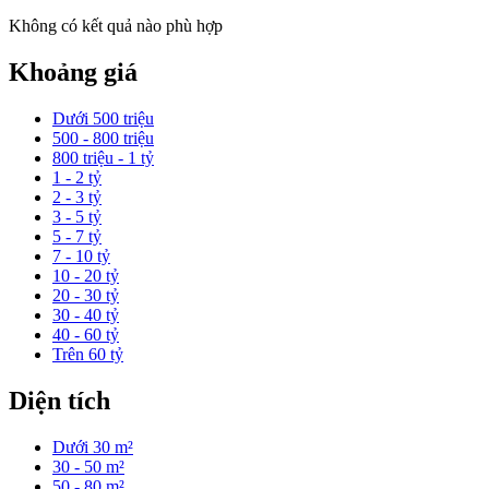
Không có kết quả nào phù hợp
Khoảng giá
Dưới 500 triệu
500 - 800 triệu
800 triệu - 1 tỷ
1 - 2 tỷ
2 - 3 tỷ
3 - 5 tỷ
5 - 7 tỷ
7 - 10 tỷ
10 - 20 tỷ
20 - 30 tỷ
30 - 40 tỷ
40 - 60 tỷ
Trên 60 tỷ
Diện tích
Dưới 30 m²
30 - 50 m²
50 - 80 m²