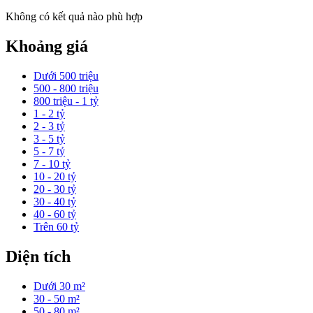
Không có kết quả nào phù hợp
Khoảng giá
Dưới 500 triệu
500 - 800 triệu
800 triệu - 1 tỷ
1 - 2 tỷ
2 - 3 tỷ
3 - 5 tỷ
5 - 7 tỷ
7 - 10 tỷ
10 - 20 tỷ
20 - 30 tỷ
30 - 40 tỷ
40 - 60 tỷ
Trên 60 tỷ
Diện tích
Dưới 30 m²
30 - 50 m²
50 - 80 m²