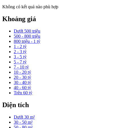
Không có kết quả nào phù hợp
Khoảng giá
Dưới 500 triệu
500 - 800 triệu
800 triệu - 1 tỷ
1 - 2 tỷ
2 - 3 tỷ
3 - 5 tỷ
5 - 7 tỷ
7 - 10 tỷ
10 - 20 tỷ
20 - 30 tỷ
30 - 40 tỷ
40 - 60 tỷ
Trên 60 tỷ
Diện tích
Dưới 30 m²
30 - 50 m²
50 - 80 m²