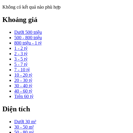
Không có kết quả nào phù hợp
Khoảng giá
Dưới 500 triệu
500 - 800 triệu
800 triệu - 1 tỷ
1 - 2 tỷ
2 - 3 tỷ
3 - 5 tỷ
5 - 7 tỷ
7 - 10 tỷ
10 - 20 tỷ
20 - 30 tỷ
30 - 40 tỷ
40 - 60 tỷ
Trên 60 tỷ
Diện tích
Dưới 30 m²
30 - 50 m²
50 - 80 m²