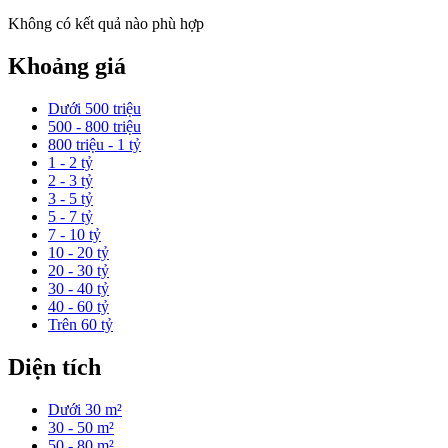
Không có kết quả nào phù hợp
Khoảng giá
Dưới 500 triệu
500 - 800 triệu
800 triệu - 1 tỷ
1 - 2 tỷ
2 - 3 tỷ
3 - 5 tỷ
5 - 7 tỷ
7 - 10 tỷ
10 - 20 tỷ
20 - 30 tỷ
30 - 40 tỷ
40 - 60 tỷ
Trên 60 tỷ
Diện tích
Dưới 30 m²
30 - 50 m²
50 - 80 m²