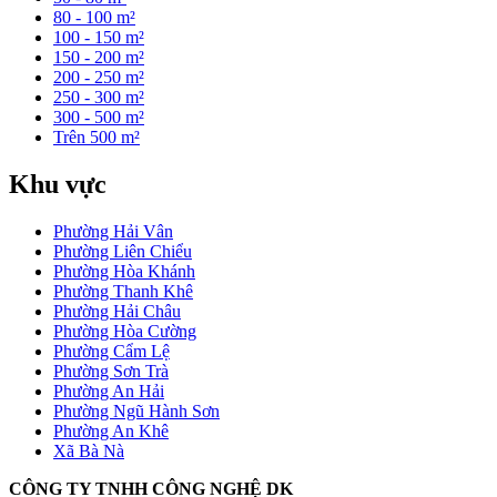
80 - 100 m²
100 - 150 m²
150 - 200 m²
200 - 250 m²
250 - 300 m²
300 - 500 m²
Trên 500 m²
Khu vực
Phường Hải Vân
Phường Liên Chiểu
Phường Hòa Khánh
Phường Thanh Khê
Phường Hải Châu
Phường Hòa Cường
Phường Cẩm Lệ
Phường Sơn Trà
Phường An Hải
Phường Ngũ Hành Sơn
Phường An Khê
Xã Bà Nà
CÔNG TY TNHH CÔNG NGHỆ DK