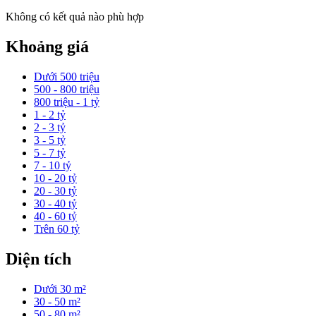
Không có kết quả nào phù hợp
Khoảng giá
Dưới 500 triệu
500 - 800 triệu
800 triệu - 1 tỷ
1 - 2 tỷ
2 - 3 tỷ
3 - 5 tỷ
5 - 7 tỷ
7 - 10 tỷ
10 - 20 tỷ
20 - 30 tỷ
30 - 40 tỷ
40 - 60 tỷ
Trên 60 tỷ
Diện tích
Dưới 30 m²
30 - 50 m²
50 - 80 m²