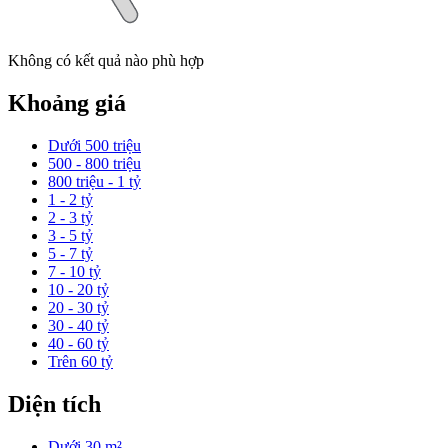
Không có kết quả nào phù hợp
Khoảng giá
Dưới 500 triệu
500 - 800 triệu
800 triệu - 1 tỷ
1 - 2 tỷ
2 - 3 tỷ
3 - 5 tỷ
5 - 7 tỷ
7 - 10 tỷ
10 - 20 tỷ
20 - 30 tỷ
30 - 40 tỷ
40 - 60 tỷ
Trên 60 tỷ
Diện tích
Dưới 30 m²