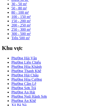
30 - 50 m²
50 - 80 m²
80 - 100 m²
100 - 150 m²
150 - 200 m²
200 - 250 m²
250 - 300 m²
300 - 500 m²
Trên 500 m²
Khu vực
Phường Hải Vân
Phường Liên Chiểu
Phường Hòa Khánh
Phường Thanh Khê
Phường Hải Châu
Phường Hòa Cường
Phường Cẩm Lệ
Phường Sơn Trà
Phường An Hải
Phường Ngũ Hành Sơn
Phường An Khê
Xã Bà Nà