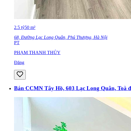
2.5
tỷ
50
m²
68, Đường Lạc Long Quân, Phú Thượng, Hà Nội
PT
PHẠM THANH THỦY
Đăng
Bán CCMN Tây Hồ, 603 Lạc Long Quân, Toà đ