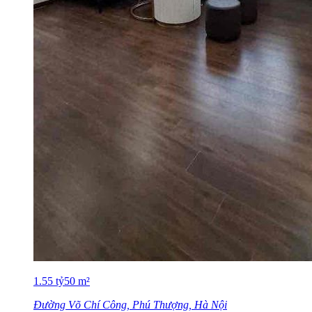
1.55
tỷ
50
m²
Đường Võ Chí Công, Phú Thượng, Hà Nội