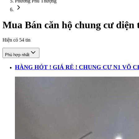
Phường Phú Thượng
Mua Bán căn hộ chung cư diện t
Hiện có
54
tin
Phù hợp nhất
HÀNG HÓT ! GIÁ RẺ ! CHUNG CƯ N1 VÕ 