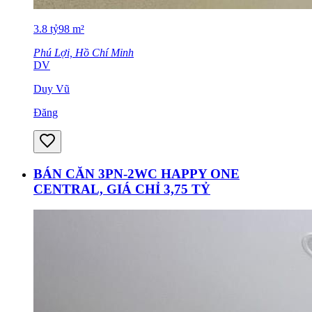
3.8
tỷ
98
m²
Phú Lợi, Hồ Chí Minh
DV
Duy Vũ
Đăng
BÁN CĂN 3PN-2WC HAPPY ONE
CENTRAL, GIÁ CHỈ 3,75 TỶ