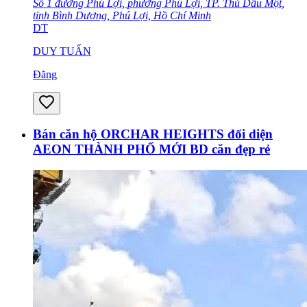
Số 1 đường Phú Lợi, phường Phú Lợi, TP. Thủ Dầu Một,
tỉnh Bình Dương, Phú Lợi, Hồ Chí Minh
DT
DUY TUẤN
Đăng
Bán căn hộ ORCHAR HEIGHTS đối diện
AEON THÀNH PHỐ MỚI BD căn đẹp rẻ