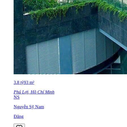
3.8
tỷ
93
m²
Phú Lợi, Hồ Chí Minh
NS
Nguyễn Sỹ Nam
Đăng