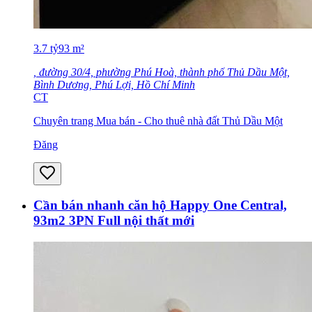
3.7
tỷ
93
m²
, đường 30/4, phường Phú Hoà, thành phố Thủ Dầu Một,
Bình Dương, Phú Lợi, Hồ Chí Minh
CT
Chuyên trang Mua bán - Cho thuê nhà đất Thủ Dầu Một
Đăng
Cần bán nhanh căn hộ Happy One Central,
93m2 3PN Full nội thất mới