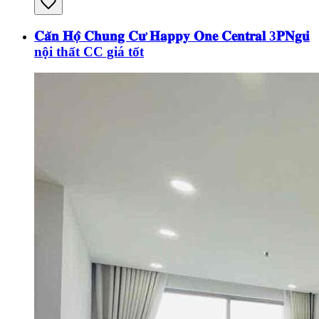
𝐂𝐚̆𝐧 𝐇𝐨̣̂ 𝐂𝐡𝐮𝐧𝐠 𝐂𝐮̛ 𝐇𝐚𝐩𝐩𝐲 𝐎𝐧𝐞 𝐂𝐞𝐧𝐭𝐫𝐚𝐥 3𝐏𝐍𝐠𝐮̉
nội thất CC giá tốt