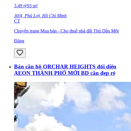
3.49
tỷ
93
m²
30/4, Phú Lợi, Hồ Chí Minh
CT
Chuyên trang Mua bán - Cho thuê nhà đất Thủ Dầu Một
Đăng
Bán căn hộ ORCHAR HEIGHTS đối diện
AEON THÀNH PHỐ MỚI BD căn đẹp rẻ