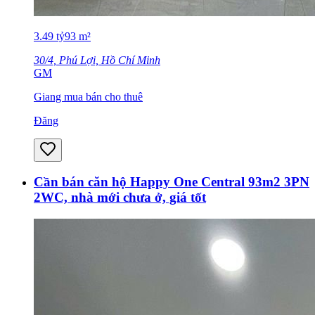
3.49
tỷ
93
m²
30/4, Phú Lợi, Hồ Chí Minh
GM
Giang mua bán cho thuê
Đăng
Cần bán căn hộ Happy One Central 93m2 3PN
2WC, nhà mới chưa ở, giá tốt