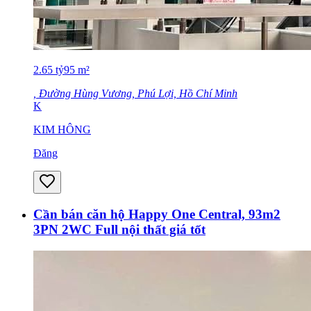
2.65
tỷ
95
m²
, Đường Hùng Vương, Phú Lợi, Hồ Chí Minh
K
KIM HÔNG
Đăng
Cần bán căn hộ Happy One Central, 93m2
3PN 2WC Full nội thất giá tốt