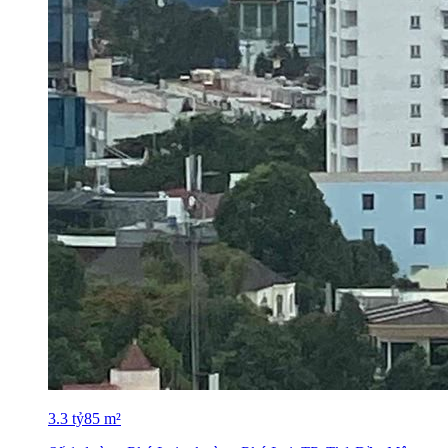
3.3
tỷ
85
m²