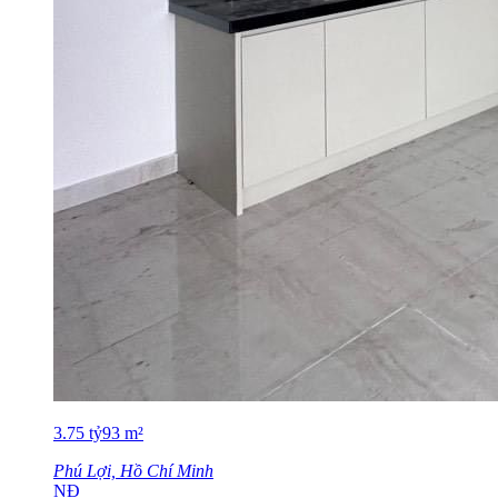
3.75
tỷ
93
m²
Phú Lợi, Hồ Chí Minh
NĐ