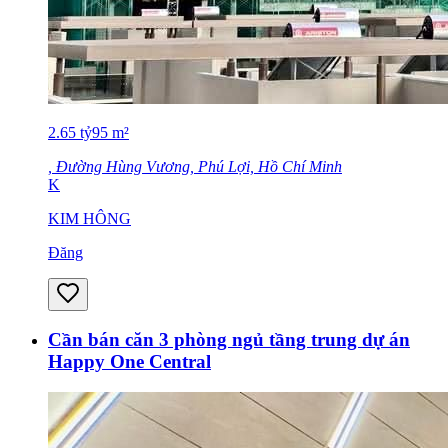
2.65
tỷ
95
m²
, Đường Hùng Vương, Phú Lợi, Hồ Chí Minh
K
KIM HÔNG
Đăng
Cần bán căn 3 phòng ngủ tầng trung dự án
Happy One Central