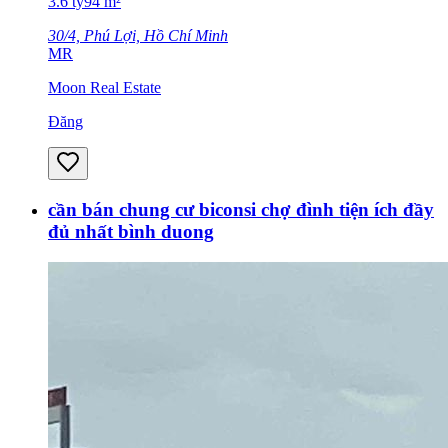
3.6
tỷ
94
m²
30/4, Phú Lợi, Hồ Chí Minh
MR
Moon Real Estate
Đăng
cần bán chung cư biconsi chợ đình tiện ích đầy
đủ nhất bình duong