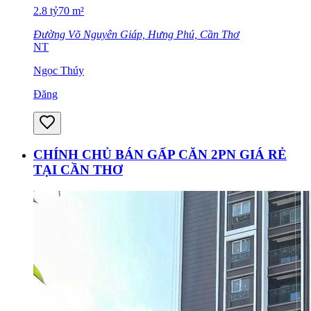
2.8
tỷ
70
m²
Đường Võ Nguyên Giáp, Hưng Phú, Cần Thơ
NT
Ngọc Thúy
Đăng
CHÍNH CHỦ BÁN GẤP CĂN 2PN GIÁ RẺ
TẠI CẦN THƠ