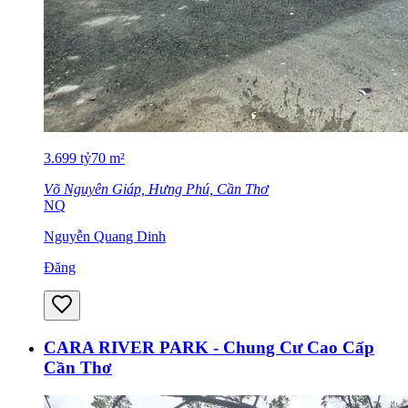
3.699
tỷ
70
m²
Võ Nguyên Giáp, Hưng Phú, Cần Thơ
NQ
Nguyễn Quang Dinh
Đăng
CARA RIVER PARK - Chung Cư Cao Cấp
Cần Thơ