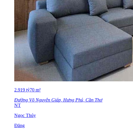
2.919
tỷ
70
m²
Đường Võ Nguyên Giáp, Hưng Phú, Cần Thơ
NT
Ngọc Thúy
Đăng