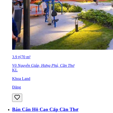
3.9
tỷ
70
m²
Võ Nguyên Giáp, Hưng Phú, Cần Thơ
KL
Khoa Land
Đăng
Bán Căn Hộ Cao Cấp Cần Thơ