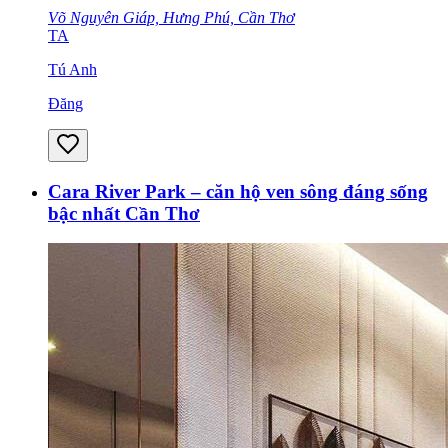
Võ Nguyên Giáp, Hưng Phú, Cần Thơ
TA
Tú Anh
Đăng
Cara River Park – căn hộ ven sông đáng sống
bậc nhất Cần Thơ