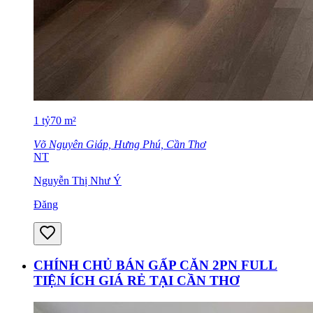
1
tỷ
70
m²
Võ Nguyên Giáp, Hưng Phú, Cần Thơ
NT
Nguyễn Thị Như Ý
Đăng
CHÍNH CHỦ BÁN GẤP CĂN 2PN FULL
TIỆN ÍCH GIÁ RẺ TẠI CẦN THƠ