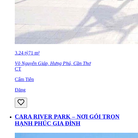
3.24
tỷ
71
m²
Võ Nguyên Giáp, Hưng Phú, Cần Thơ
CT
Cẩm Tiên
Đăng
CARA RIVER PARK – NƠI GÓI TRỌN
HẠNH PHÚC GIA ĐÌNH