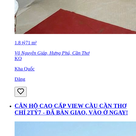
1.8
tỷ
71
m²
Võ Nguyên Giáp, Hưng Phú, Cần Thơ
KQ
Kha Quốc
Đăng
CĂN HỘ CAO CẤP VIEW CẦU CẦN THƠ
CHỈ 2TỶ7 - ĐÃ BÀN GIAO, VÀO Ở NGAY!