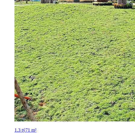
1.3
tỷ
71
m²