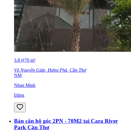
3.8
tỷ
70
m²
Võ Nguyên Giáp, Hưng Phú, Cần Thơ
NM
Nhan Minh
Đăng
Bán căn hộ góc 2PN - 70M2 tại Cara River
Park Cần Thơ