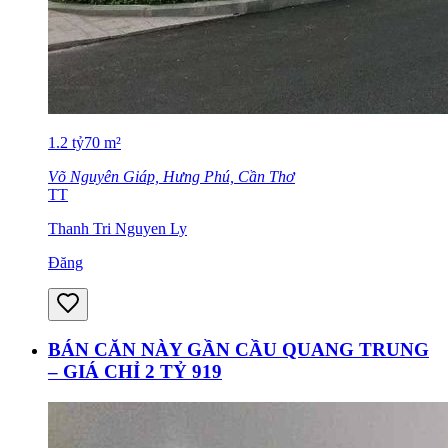
1.2
tỷ
70
m²
Võ Nguyên Giáp, Hưng Phú, Cần Thơ
TT
Thanh Tri Nguyen Ly
Đăng
BÁN CĂN NÀY GẦN CẦU QUANG TRUNG
– GIÁ CHỈ 2 TỶ 919