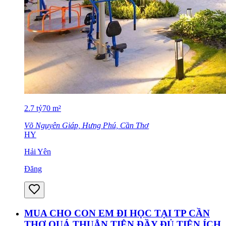
2.7
tỷ
70
m²
Võ Nguyên Giáp, Hưng Phú, Cần Thơ
HY
Hải Yên
Đăng
MUA CHO CON EM ĐI HỌC TẠI TP CẦN
THƠ QUÁ THUẬN TIỆN ĐẦY ĐỦ TIỆN ÍCH