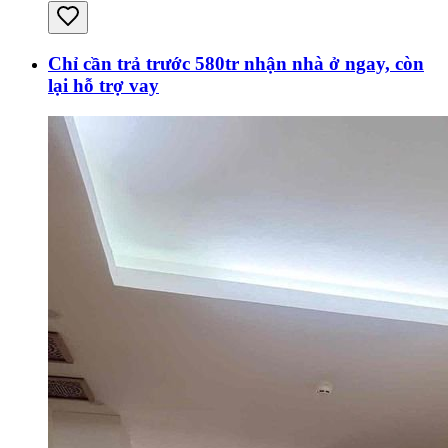
Chỉ cần trả trước 580tr nhận nhà ở ngay, còn
lại hỗ trợ vay