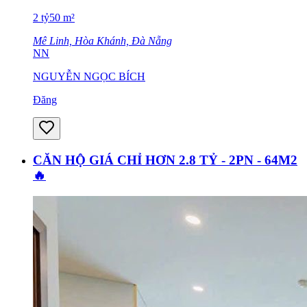
2
tỷ
50
m²
Mê Linh, Hòa Khánh, Đà Nẵng
NN
NGUYỄN NGỌC BÍCH
Đăng
CĂN HỘ GIÁ CHỈ HƠN 2.8 TỶ - 2PN - 64M2
🔥