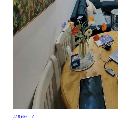
2.18
tỷ
60
m²