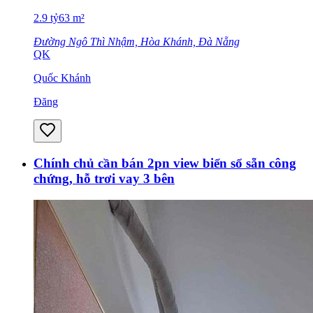
2.9
tỷ
63
m²
Đường Ngô Thì Nhậm, Hòa Khánh, Đà Nẵng
QK
Quốc Khánh
Đăng
Chính chủ cần bán 2pn view biển sổ sẵn công
chứng, hỗ trơi vay 3 bên