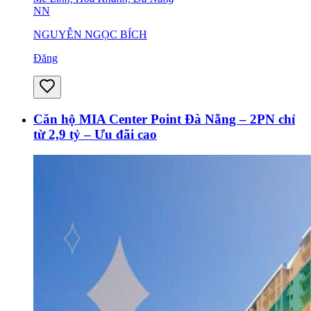
NN
NGUYỄN NGỌC BÍCH
Đăng
Căn hộ MIA Center Point Đà Nẵng – 2PN chỉ
từ 2,9 tỷ – Ưu đãi cao