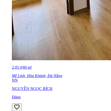
2.05
tỷ
60
m²
Mê Linh, Hòa Khánh, Đà Nẵng
NN
NGUYỄN NGỌC BÍCH
Đăng