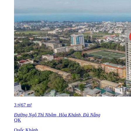
3
tỷ
67
m²
Đường Ngô Thì Nhậm, Hòa Khánh, Đà Nẵng
QK
Quốc Khánh