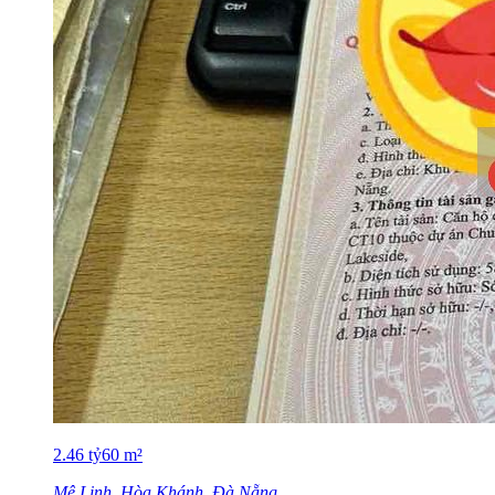
2.46
tỷ
60
m²
Mê Linh, Hòa Khánh, Đà Nẵng