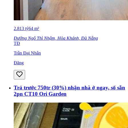
2.813
tỷ
64
m²
Đường Ngô Thì Nhậm, Hòa Khánh, Đà Nẵng
TĐ
Trần Đại Nhân
Đăng
Trả trước 750tr (30%) nhận nhà ở ngay, sổ sẵn
2pn CT10 Ori Garden