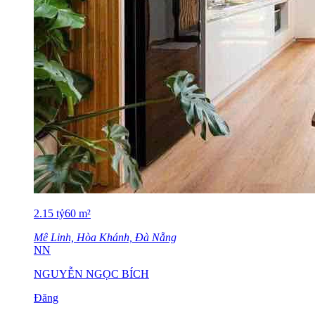
2.15
tỷ
60
m²
Mê Linh, Hòa Khánh, Đà Nẵng
NN
NGUYỄN NGỌC BÍCH
Đăng