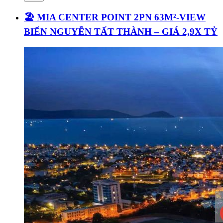
🏖️ MIA CENTER POINT 2PN 63M²-VIEW
BIỂN NGUYỄN TẤT THÀNH – GIÁ 2,9X TỶ