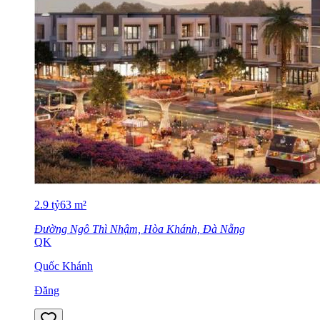
2.9
tỷ
63
m²
Đường Ngô Thì Nhậm, Hòa Khánh, Đà Nẵng
QK
Quốc Khánh
Đăng