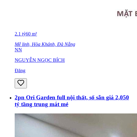
2.1
tỷ
60
m²
Mê linh, Hòa Khánh, Đà Nẵng
NN
NGUYỄN NGỌC BÍCH
Đăng
2pn Ori Garden full nội thất, sổ sẵn giá 2,050
tỷ tầng trung mát mẻ