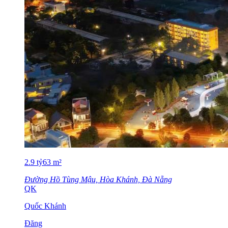
2.9
tỷ
63
m²
Đường Hồ Tùng Mậu, Hòa Khánh, Đà Nẵng
QK
Quốc Khánh
Đăng