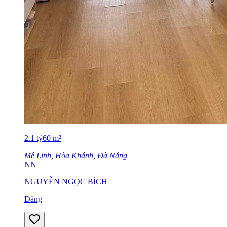
2.1
tỷ
60
m²
Mê Linh, Hòa Khánh, Đà Nẵng
NN
NGUYỄN NGỌC BÍCH
Đăng