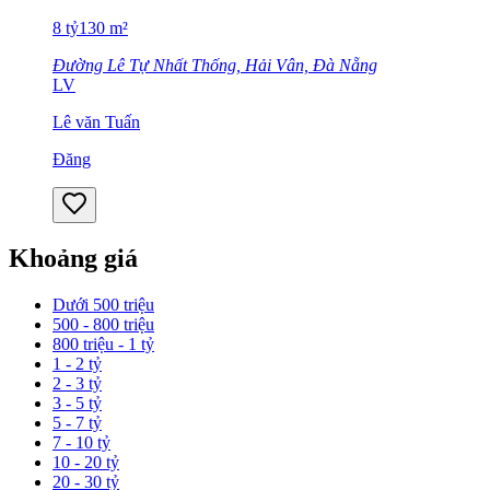
8
tỷ
130
m²
Đường Lê Tự Nhất Thống, Hải Vân, Đà Nẵng
LV
Lê văn Tuấn
Đăng
Khoảng giá
Dưới 500 triệu
500 - 800 triệu
800 triệu - 1 tỷ
1 - 2 tỷ
2 - 3 tỷ
3 - 5 tỷ
5 - 7 tỷ
7 - 10 tỷ
10 - 20 tỷ
20 - 30 tỷ