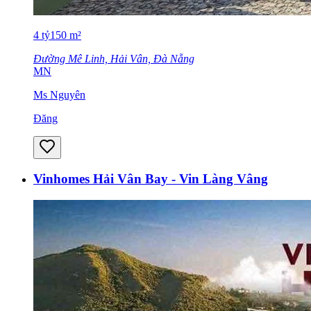
4
tỷ
150
m²
Đường Mê Linh, Hải Vân, Đà Nẵng
MN
Ms Nguyên
Đăng
Vinhomes Hải Vân Bay - Vin Làng Vâng