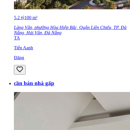
5.2
tỷ
100
m²
Làng Vân, phường Hòa Hiệp Bắc, Quận Liên Chiểu, TP. Đà
Nẵng, Hải Vân, Đà Nẵng
TA
Tiến Aanh
Đăng
cần bán nhà gấp